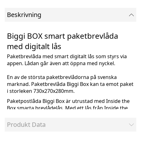
Beskrivning
Biggi BOX smart paketbrevlåda
med digitalt lås
Paketbrevlåda med smart digitalt lås som styrs via
appen. Lådan går även att öppna med nyckel.
En av de största paketbrevlådorna på svenska
marknad. Paketbrevlåda Biggi Box kan ta emot paket
i storleken
730x270x280mm.
Paketpostlåda Biggi Box är utrustad med Inside the
Box smarta brevlådelås. Med ett lås från Inside the
Box slipper du nyckel - öppna med mobilen och dela
digitala nycklar, låset fryser inte på vintern.
Produkt Data
Framtidssäkra din brevlåda idag, i Stockholm kan
bud redan låsa in fler och större paket.