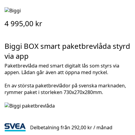
Skip
to
4 995,00 kr
the
beginning
of
the
Biggi BOX smart paketbrevlåda styrd
images
via app
gallery
Paketbrevlåda med smart digitalt lås som styrs via
appen. Lådan går även att öppna med nyckel.
En av största paketbrevlådor på svenska marknaden,
rymmer paket i storleken
730x270x280mm.
Delbetalning från
292,00 kr
/ månad