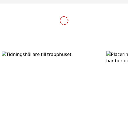
-10%
-10%
A BOSCA 30 - Vit RAL 9016 B54090
Brevlåda MEFA BOSCA 30 - Mös
595,00 kr
645,00 kr
645,00 kr
 lucka
Brevlåda BOBI TRIO - Mörkgrå RAL7016 med rostfri lucka
Br
6 835,50 kr
2 
7 595,00 kr