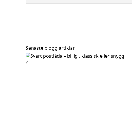
Stativ ME-FA 21 - Svart RAL 9005 P21190
Brevlåda MEF
Senaste blogg artiklar
795,00 kr
595,00 kr
Brevlåda BOBI GRANDE B - Svart RAL 9005 med rostfri
3 505,50 kr
3 895,00 kr