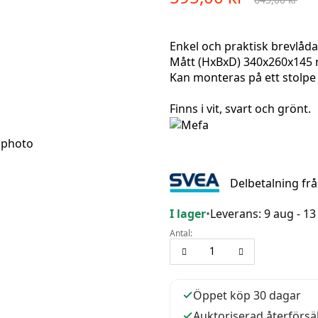
Enkel och praktisk brevlåda.
Mått (HxBxD) 340x260x145
Kan monteras på ett stolpe 2
Finns i vit, svart och grönt.
Delbetalning fr
I lager
•
Leverans: 9 aug - 13
Antal:
Öppet köp 30 dagar
Auktoriserad återförsä