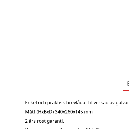
Skip
to
the
beginning
of
the
images
gallery
Enkel och praktisk brevlåda. Tillverkad av galvan
Mått (HxBxD) 340x260x145 mm
2 års rost garanti.