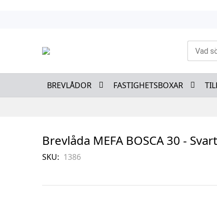
Skip
to
Content
BREVLÅDOR
FASTIGHETSBOXAR
TI
Brevlåda MEFA BOSCA 30 - Svar
SKU
1386
Skip
to