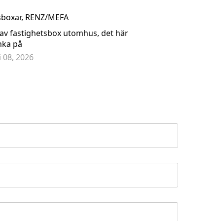
sboxar
,
RENZ/MEFA
 av fastighetsbox utomhus, det här
nka på
li 08, 2026