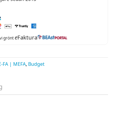
e
Faktura
 vi grönt
-FA | MEFA
,
Budget
g