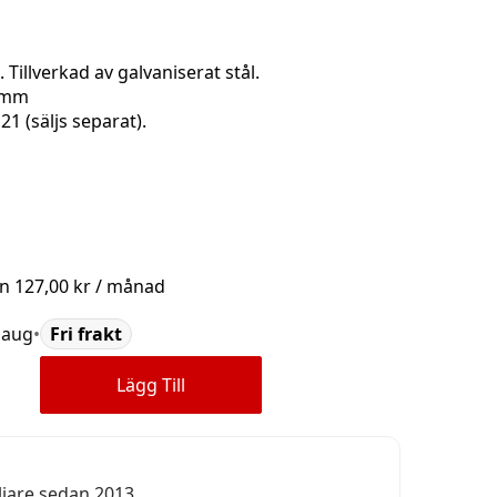
 Tillverkad av galvaniserat stål.
 mm
1 (säljs separat).
ån
127,00 kr
/ månad
 aug
•
Fri frakt
Lägg Till
ljare sedan 2013