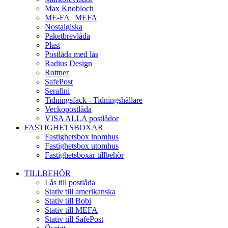
Max Knobloch
ME-FA | MEFA
Nostalgiska
Paketbrevlåda
Plast
Postlåda med lås
Radius Design
Rottner
SafePost
Serafini
Tidningsfack - Tidningshållare
Veckopostlåda
VISA ALLA postlådor
FASTIGHETSBOXAR
Fastighetsbox inomhus
Fastighetsbox utomhus
Fastighetsboxar tillbehör
TILLBEHÖR
Lås till postlåda
Stativ till amerikanska
Stativ till Bobi
Stativ till MEFA
Stativ till SafePost