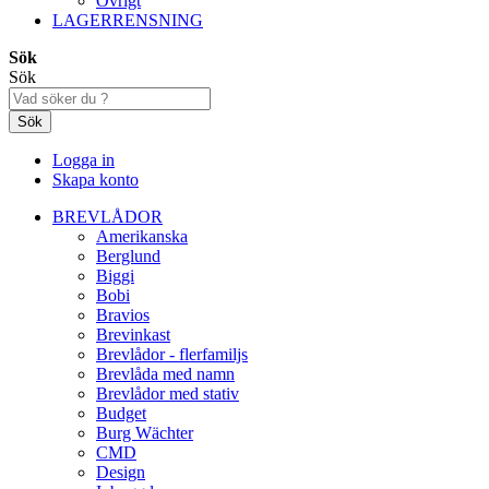
Övrigt
LAGERRENSNING
Sök
Sök
Sök
Logga in
Skapa konto
BREVLÅDOR
Amerikanska
Berglund
Biggi
Bobi
Bravios
Brevinkast
Brevlådor - flerfamiljs
Brevlåda med namn
Brevlådor med stativ
Budget
Burg Wächter
CMD
Design