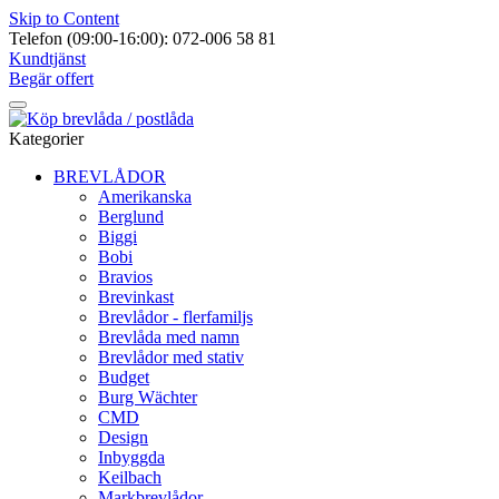
Skip to Content
Telefon (09:00-16:00): 072-006 58 81
Kundtjänst
Begär offert
Kategorier
BREVLÅDOR
Amerikanska
Berglund
Biggi
Bobi
Bravios
Brevinkast
Brevlådor - flerfamiljs
Brevlåda med namn
Brevlådor med stativ
Budget
Burg Wächter
CMD
Design
Inbyggda
Keilbach
Markbrevlådor