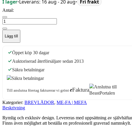
I lager
•
Leverans: 16 aug - 20 aug
•
Fri frakt
Antal:
Lägg till
Öppet köp 30 dagar
Auktoriserad återförsäljare sedan 2013
Säkra betalningar
e
Faktura
Till anslutna företag fakturerar vi grönt
Kategorier:
BREVLÅDOR
,
ME-FA | MEFA
Beskrivning
Rymlig och exklusiv design. Levereras med uppsättning av självhäftan
Finns även möjlighet att beställa en professionell graverad namnskylt.