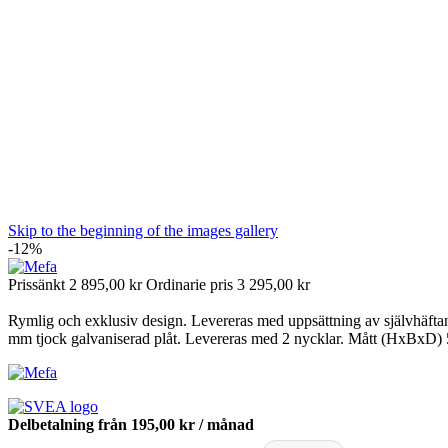
Skip to the beginning of the images gallery
-12%
Prissänkt
2 895,00 kr
Ordinarie pris
3 295,00 kr
Rymlig och exklusiv design. Levereras med uppsättning av självhäftand
mm tjock galvaniserad plåt. Levereras med 2 nycklar. Mått (HxB
Delbetalning från
195,00 kr
/ månad