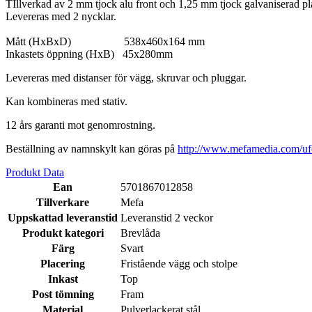
TIllverkad av 2 mm tjock alu front och 1,25 mm tjock galvaniserad pl
Levereras med 2 nycklar.
Mått (HxBxD) 538x460x164 mm
Inkastets öppning (HxB) 45x280mm
Levereras med
distanser för
vägg
,
skruvar och pluggar
.
Kan kombineras med stativ.
12 års garanti mot genomrostning.
Beställning av namnskylt kan göras på
http://www.mefamedia.com/ufo
Produkt Data
Ean
5701867012858
Tillverkare
Mefa
Uppskattad leveranstid
Leveranstid 2 veckor
Produkt kategori
Brevlåda
Färg
Svart
Placering
Fristående vägg och stolpe
Inkast
Top
Post tömning
Fram
Material
Pulverlackerat stål