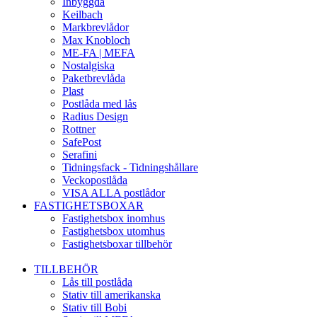
Inbyggda
Keilbach
Markbrevlådor
Max Knobloch
ME-FA | MEFA
Nostalgiska
Paketbrevlåda
Plast
Postlåda med lås
Radius Design
Rottner
SafePost
Serafini
Tidningsfack - Tidningshållare
Veckopostlåda
VISA ALLA postlådor
FASTIGHETSBOXAR
Fastighetsbox inomhus
Fastighetsbox utomhus
Fastighetsboxar tillbehör
TILLBEHÖR
Lås till postlåda
Stativ till amerikanska
Stativ till Bobi