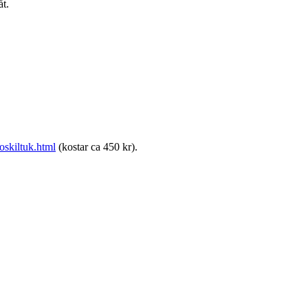
åt.
skiltuk.html
(kostar ca 450 kr).