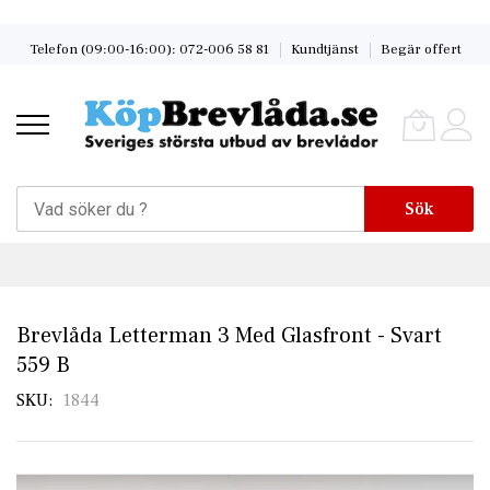
Skip
Telefon (09:00-16:00): 072-006 58 81
Kundtjänst
Begär offert
to
Content
Sök
Brevlåda Letterman 3 Med Glasfront - Svart
559 B
SKU
1844
Skip