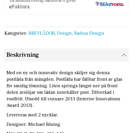
Till anslutna företag fakturerar vi grönt
e
Faktura
Kategorier:
BREVLÅDOR
,
Design
,
Radius Design
Beskrivning
Med en ny och innovativ design skiljer sig denna
postlåda från mängden. Postlåda har fällbar front av glas
för smidig tömning. Liten springa längst ner på front
delen avslöjar om lådan innehåller post. Tillverkad i
rostfritt. Utsedd till vinnare 2013 (Interior Innovations
Award 2013).
Levereras med 2 nycklar.
Designer: Michael Rösing