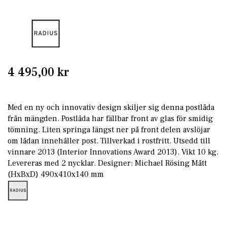
Skip
to
the
beginning
of
4 495,00 kr
the
images
gallery
Med en ny och innovativ design skiljer sig denna postlåda
från mängden. Postlåda har fällbar front av glas för smidig
tömning. Liten springa längst ner på front delen avslöjar
om lådan innehåller post. Tillverkad i rostfritt. Utsedd till
vinnare 2013 (Interior Innovations Award 2013). Vikt 10 kg.
Levereras med 2 nycklar. Designer: Michael Rösing Mått
(HxBxD) 490x410x140 mm