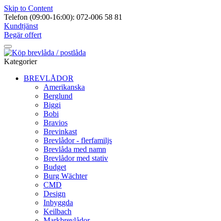
Skip to Content
Telefon (09:00-16:00): 072-006 58 81
Kundtjänst
Begär offert
Kategorier
BREVLÅDOR
Amerikanska
Berglund
Biggi
Bobi
Bravios
Brevinkast
Brevlådor - flerfamiljs
Brevlåda med namn
Brevlådor med stativ
Budget
Burg Wächter
CMD
Design
Inbyggda
Keilbach
Markbrevlådor