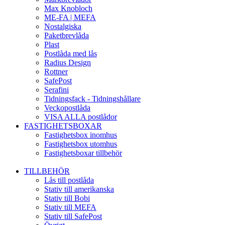
Max Knobloch
ME-FA | MEFA
Nostalgiska
Paketbrevlåda
Plast
Postlåda med lås
Radius Design
Rottner
SafePost
Serafini
Tidningsfack - Tidningshållare
Veckopostlåda
VISA ALLA postlådor
FASTIGHETSBOXAR
Fastighetsbox inomhus
Fastighetsbox utomhus
Fastighetsboxar tillbehör
TILLBEHÖR
Lås till postlåda
Stativ till amerikanska
Stativ till Bobi
Stativ till MEFA
Stativ till SafePost