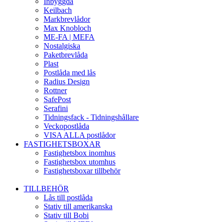
Inbyggda
Keilbach
Markbrevlådor
Max Knobloch
ME-FA | MEFA
Nostalgiska
Paketbrevlåda
Plast
Postlåda med lås
Radius Design
Rottner
SafePost
Serafini
Tidningsfack - Tidningshållare
Veckopostlåda
VISA ALLA postlådor
FASTIGHETSBOXAR
Fastighetsbox inomhus
Fastighetsbox utomhus
Fastighetsboxar tillbehör
TILLBEHÖR
Lås till postlåda
Stativ till amerikanska
Stativ till Bobi