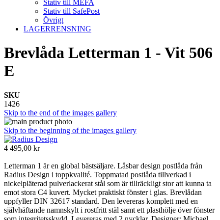
Stativ till MEFA
Stativ till SafePost
Övrigt
LAGERRENSNING
Brevlåda Letterman 1 - Vit 506
E
SKU
1426
Skip to the end of the images gallery
Skip to the beginning of the images gallery
4 495,00 kr
Letterman 1 är en global bästsäljare. Låsbar design postlåda från
Radius Design i toppkvalité. Toppmatad postlåda tillverkad i
nickelpläterad pulverlackerat stål som är tillräckligt stor att kunna ta
emot stora C4 kuvert. Mycket praktiskt fönster i glas. Brevlådan
uppfyller DIN 32617 standard. Den levereras komplett med en
självhäftande namnskylt i rostfritt stål samt ett plasthölje över fönster
som integritetsskydd. Levereras med 2 nycklar. Designer: Michael