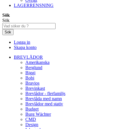
Övrigt
LAGERRENSNING
Sök
Sök
Sök
Logga in
Skapa konto
BREVLÅDOR
Amerikanska
Berglund
Biggi
Bobi
Bravios
Brevinkast
Brevlådor - flerfamiljs
Brevlåda med namn
Brevlådor med stativ
Budget
Burg Wächter
CMD
Design