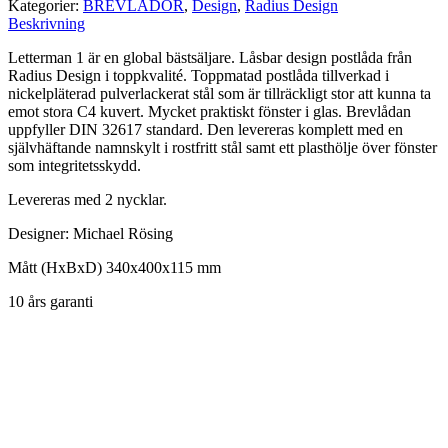
Kategorier:
BREVLÅDOR
,
Design
,
Radius Design
Beskrivning
Letterman 1 är en global bästsäljare. Låsbar design postlåda från
Radius Design i toppkvalité. Toppmatad postlåda tillverkad i
nickelpläterad pulverlackerat stål som är tillräckligt stor att kunna ta
emot stora C4 kuvert. Mycket praktiskt fönster i glas. Brevlådan
uppfyller DIN 32617 standard. Den levereras komplett med en
självhäftande namnskylt i rostfritt stål samt ett plasthölje över fönster
som integritetsskydd.
Levereras med 2 nycklar.
Designer: Michael Rösing
Mått (HxBxD) 340x400x115 mm
10 års garanti