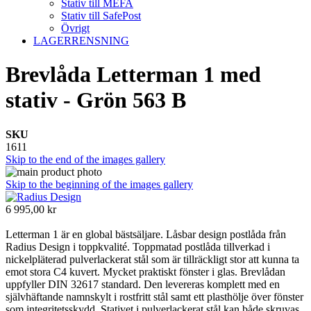
Stativ till MEFA
Stativ till SafePost
Övrigt
LAGERRENSNING
Brevlåda Letterman 1 med
stativ - Grön 563 B
SKU
1611
Skip to the end of the images gallery
Skip to the beginning of the images gallery
6 995,00 kr
Letterman 1 är en global bästsäljare. Låsbar design postlåda från
Radius Design i toppkvalité. Toppmatad postlåda tillverkad i
nickelpläterad pulverlackerat stål som är tillräckligt stor att kunna ta
emot stora C4 kuvert. Mycket praktiskt fönster i glas. Brevlådan
uppfyller DIN 32617 standard. Den levereras komplett med en
självhäftande namnskylt i rostfritt stål samt ett plasthölje över fönster
som integritetsskydd. Stativet i pulverlackerat stål kan både skruvas