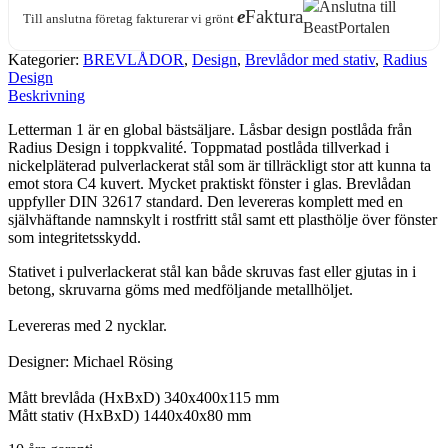
e
Faktura
Till anslutna företag fakturerar vi grönt
Kategorier:
BREVLÅDOR
,
Design
,
Brevlådor med stativ
,
Radius
Design
Beskrivning
Letterman 1 är en global bästsäljare. Låsbar design postlåda från
Radius Design i toppkvalité. Toppmatad postlåda tillverkad i
nickelpläterad pulverlackerat stål som är tillräckligt stor att kunna ta
emot stora C4 kuvert. Mycket praktiskt fönster i glas. Brevlådan
uppfyller DIN 32617 standard. Den levereras komplett med en
självhäftande namnskylt i rostfritt stål samt ett plasthölje över fönster
som integritetsskydd.
Stativet i pulverlackerat stål kan både skruvas fast eller gjutas in i
betong, skruvarna göms med medföljande metallhöljet.
Levereras med 2 nycklar.
Designer: Michael Rösing
Mått brevlåda (HxBxD) 340x400x115 mm
Mått stativ (HxBxD) 1440x40x80 mm