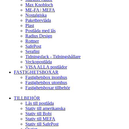
Max Knobloch
ME-FA | MEFA
Nostalgiska
Paketbrevlåda
Plast
Postlåda med lås
Radius Design
Rottner
SafePost
Serafini
Tidningsfack - Tidningshållare
Veckopostlåda
VISA ALLA postlådor
FASTIGHETSBOXAR
Fastighetsbox inomhus
Fastighetsbox utomhus
Fastighetsboxar tillbehör
TILLBEHÖR
Lås till postlåda
Stativ till amerikanska
Stativ till Bobi
Stativ till MEFA
Stativ till SafePost