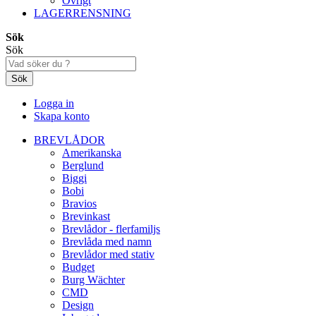
Övrigt
LAGERRENSNING
Sök
Sök
Sök
Logga in
Skapa konto
BREVLÅDOR
Amerikanska
Berglund
Biggi
Bobi
Bravios
Brevinkast
Brevlådor - flerfamiljs
Brevlåda med namn
Brevlådor med stativ
Budget
Burg Wächter
CMD
Design