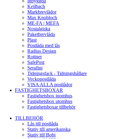
Inbyggda
Keilbach
Markbrevlådor
Max Knobloch
ME-FA | MEFA
Nostalgiska
Paketbrevlåda
Plast
Postlåda med lås
Radius Design
Rottner
SafePost
Serafini
Tidningsfack - Tidningshållare
Veckopostlåda
VISA ALLA postlådor
FASTIGHETSBOXAR
Fastighetsbox inomhus
Fastighetsbox utomhus
Fastighetsboxar tillbehör
TILLBEHÖR
Lås till postlåda
Stativ till amerikanska
Stativ till Bobi