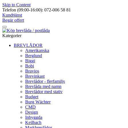
Skip to Content
Telefon (09:00-16:00): 072-006 58 81
Kundtjänst
Begär offert
Kategorier
BREVLÅDOR
Amerikanska
Berglund
Biggi
Bobi
Bravios
Brevinkast
Brevlådor - flerfamiljs
Brevlåda med namn
Brevlådor med stativ
Budget
Burg Wächter
CMD
Design
Inbyggda
Keilbach
Markbrevlådor