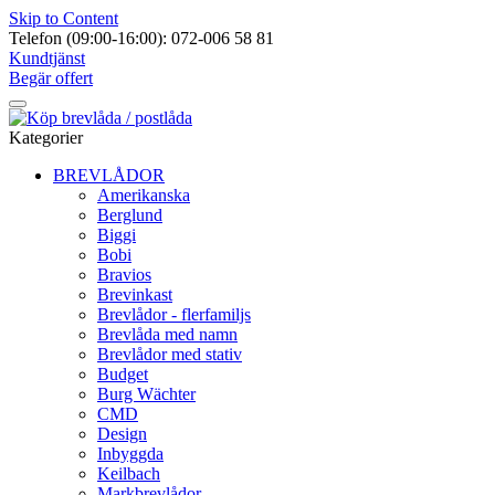
Skip to Content
Telefon (09:00-16:00): 072-006 58 81
Kundtjänst
Begär offert
Kategorier
BREVLÅDOR
Amerikanska
Berglund
Biggi
Bobi
Bravios
Brevinkast
Brevlådor - flerfamiljs
Brevlåda med namn
Brevlådor med stativ
Budget
Burg Wächter
CMD
Design
Inbyggda
Keilbach
Markbrevlådor