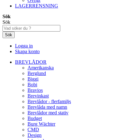
Övrigt
LAGERRENSNING
Sök
Sök
Sök
Logga in
Skapa konto
BREVLÅDOR
Amerikanska
Berglund
Biggi
Bobi
Bravios
Brevinkast
Brevlådor - flerfamiljs
Brevlåda med namn
Brevlådor med stativ
Budget
Burg Wächter
CMD
Design