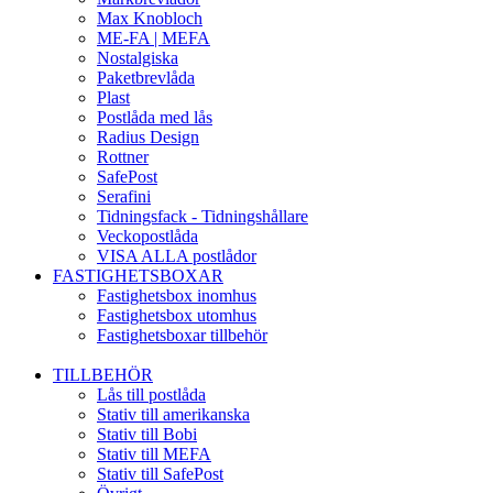
Max Knobloch
ME-FA | MEFA
Nostalgiska
Paketbrevlåda
Plast
Postlåda med lås
Radius Design
Rottner
SafePost
Serafini
Tidningsfack - Tidningshållare
Veckopostlåda
VISA ALLA postlådor
FASTIGHETSBOXAR
Fastighetsbox inomhus
Fastighetsbox utomhus
Fastighetsboxar tillbehör
TILLBEHÖR
Lås till postlåda
Stativ till amerikanska
Stativ till Bobi
Stativ till MEFA
Stativ till SafePost