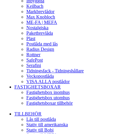
Inbyggda
Keilbach
Markbrevlådor
Max Knobloch
ME-FA | MEFA
Nostalgiska
Paketbrevlåda
Plast
Postlåda med lås
Radius Design
Rottner
SafePost
Serafini
Tidningsfack - Tidningshållare
Veckopostlåda
VISA ALLA postlådor
FASTIGHETSBOXAR
Fastighetsbox inomhus
Fastighetsbox utomhus
Fastighetsboxar tillbehör
TILLBEHÖR
Lås till postlåda
Stativ till amerikanska
Stativ till Bobi