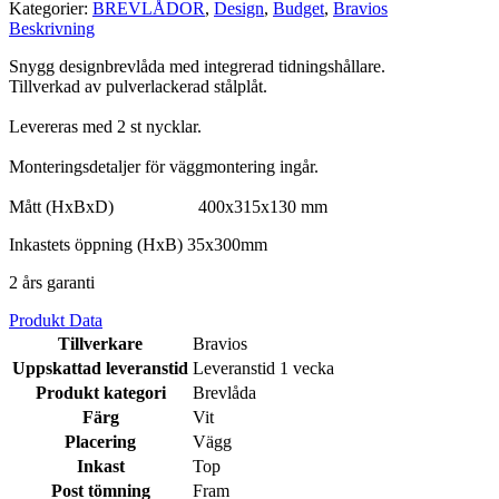
Kategorier:
BREVLÅDOR
,
Design
,
Budget
,
Bravios
Beskrivning
Snygg designbrevlåda med integrerad tidningshållare.
Tillverkad av pulverlackerad stålplåt.
Levereras med 2 st nycklar.
Monteringsdetaljer för väggmontering ingår.
Mått (HxBxD) 400x315x130 mm
Inkastets öppning (HxB) 35x300mm
2 års garanti
Produkt Data
Tillverkare
Bravios
Uppskattad leveranstid
Leveranstid 1 vecka
Produkt kategori
Brevlåda
Färg
Vit
Placering
Vägg
Inkast
Top
Post tömning
Fram