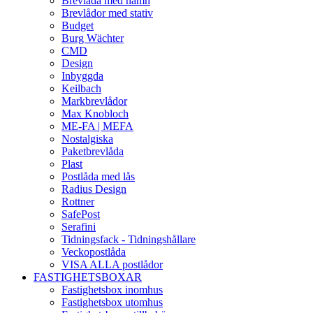
Brevlåda med namn
Brevlådor med stativ
Budget
Burg Wächter
CMD
Design
Inbyggda
Keilbach
Markbrevlådor
Max Knobloch
ME-FA | MEFA
Nostalgiska
Paketbrevlåda
Plast
Postlåda med lås
Radius Design
Rottner
SafePost
Serafini
Tidningsfack - Tidningshållare
Veckopostlåda
VISA ALLA postlådor
FASTIGHETSBOXAR
Fastighetsbox inomhus
Fastighetsbox utomhus