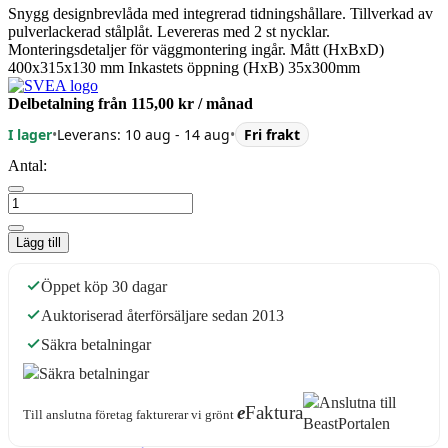
Snygg designbrevlåda med integrerad tidningshållare. Tillverkad av
pulverlackerad stålplåt. Levereras med 2 st nycklar.
Monteringsdetaljer för väggmontering ingår. Mått (HxBxD)
400x315x130 mm Inkastets öppning (HxB) 35x300mm
Delbetalning från
115,00 kr
/ månad
I lager
•
Leverans: 10 aug - 14 aug
•
Fri frakt
Antal:
Lägg till
Öppet köp 30 dagar
Auktoriserad återförsäljare sedan 2013
Säkra betalningar
e
Faktura
Till anslutna företag fakturerar vi grönt