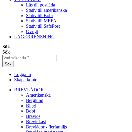
Lås till postlåda
Stativ till amerikanska
Stativ till Bobi
Stativ till MEFA
Stativ till SafePost
Övrigt
LAGERRENSNING
Sök
Sök
Sök
Logga in
Skapa konto
BREVLÅDOR
Amerikanska
Berglund
Biggi
Bobi
Bravios
Brevinkast
Brevlådor - flerfamiljs