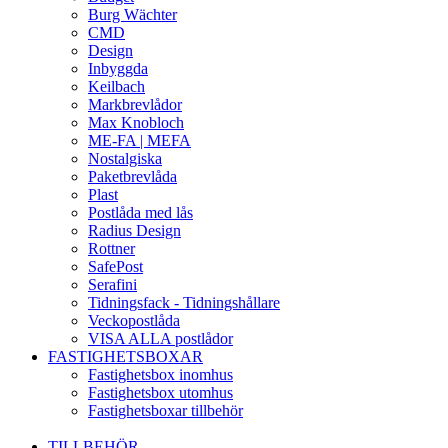
Burg Wächter
CMD
Design
Inbyggda
Keilbach
Markbrevlådor
Max Knobloch
ME-FA | MEFA
Nostalgiska
Paketbrevlåda
Plast
Postlåda med lås
Radius Design
Rottner
SafePost
Serafini
Tidningsfack - Tidningshållare
Veckopostlåda
VISA ALLA postlådor
FASTIGHETSBOXAR
Fastighetsbox inomhus
Fastighetsbox utomhus
Fastighetsboxar tillbehör
TILLBEHÖR