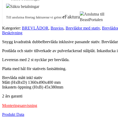
e
Faktura
Till anslutna företag fakturerar vi grönt
Kategorier:
BREVLÅDOR
,
Bravios
,
Brevlådor med stativ
,
Brevlådor 
Beskrivning
Snygg kvadratisk dubbelbrevlåda inklusive passande stativ. Brevlådan 
Postlåda och stativ tillverkade av pulverlackerad stålplåt. Inkastlucka i r
Levereras med 2 st nycklar per brevlåda.
Platta med hål för stativets fastsättning.
Brevlåda mått inkl stativ
Mått (HxBxD) 1360x490x400 mm
Inkastets öppning (HxB) 45x380mm
2 års garanti
Monteringsanvisning
Produkt Data