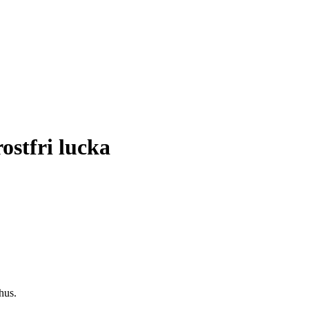
ostfri lucka
hus.