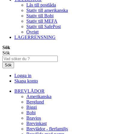
Lås till postlåda
Stativ till amerikanska
Stativ till Bobi
Stativ till MEFA
Stativ till SafePost
Övrigt
LAGERRENSNING
Sök
Sök
Sök
Logga in
Skapa konto
BREVLÅDOR
Amerikanska
Berglund
Biggi
Bobi
Bravios
Brevinkast
Brevlådor - flerfamiljs