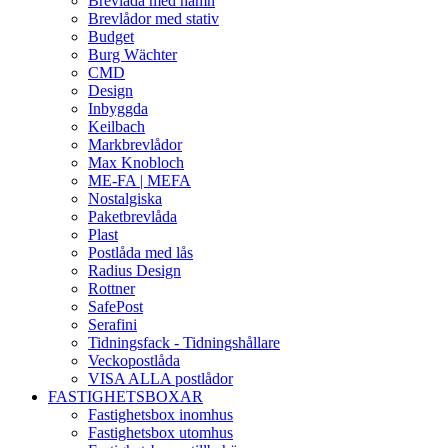
Brevlåda med namn
Brevlådor med stativ
Budget
Burg Wächter
CMD
Design
Inbyggda
Keilbach
Markbrevlådor
Max Knobloch
ME-FA | MEFA
Nostalgiska
Paketbrevlåda
Plast
Postlåda med lås
Radius Design
Rottner
SafePost
Serafini
Tidningsfack - Tidningshållare
Veckopostlåda
VISA ALLA postlådor
FASTIGHETSBOXAR
Fastighetsbox inomhus
Fastighetsbox utomhus