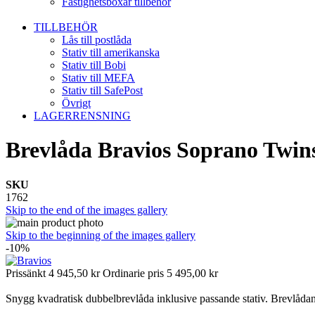
Fastighetsboxar tillbehör
TILLBEHÖR
Lås till postlåda
Stativ till amerikanska
Stativ till Bobi
Stativ till MEFA
Stativ till SafePost
Övrigt
LAGERRENSNING
Brevlåda Bravios Soprano Twins
SKU
1762
Skip to the end of the images gallery
Skip to the beginning of the images gallery
-10%
Prissänkt
4 945,50 kr
Ordinarie pris
5 495,00 kr
Snygg kvadratisk dubbelbrevlåda inklusive passande stativ. Brevlådan 