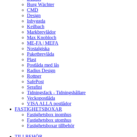
Burg Wächter
CMD
Design
Inbyggda
Keilbach
Markbrevlådor
Max Knobloch
ME-FA | MEFA
Nostalgiska
Paketbrevlåda
Plast
Postlåda med lås
Radius Design
Rottner
SafePost
Serafini
Tidningsfack - Tidningshållare
Veckopostlåda
VISA ALLA postlådor
FASTIGHETSBOXAR
Fastighetsbox inomhus
Fastighetsbox utomhus
Fastighetsboxar tillbehör
TILLBEHÖR