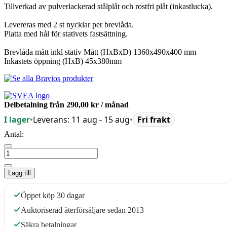
Tillverkad av pulverlackerad stålplåt och rostfri plåt (inkastlucka).
Levereras med 2 st nycklar per brevlåda.
Platta med hål för stativets fastsättning.
Brevlåda mått inkl stativ Mått (HxBxD) 1360x490x400 mm
Inkastets öppning (HxB) 45x380mm
Delbetalning från
290,00 kr
/ månad
I lager
•
Leverans: 11 aug - 15 aug
•
Fri frakt
Antal:
Lägg till
Öppet köp 30 dagar
Auktoriserad återförsäljare sedan 2013
Säkra betalningar