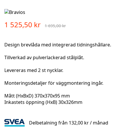
Skip
to
1 525,50 kr
the
1 695,00 kr
beginning
of
the
Design brevlåda med integrerad tidningshållare.
images
gallery
Tillverkad av pulverlackerad stålplåt.
Levereras med 2 st nycklar.
Monteringsdetaljer för väggmontering ingår.
Mått (HxBxD) 370x370x95 mm
Inkastets öppning (HxB) 30x326mm
Delbetalning från
132,00 kr
/ månad