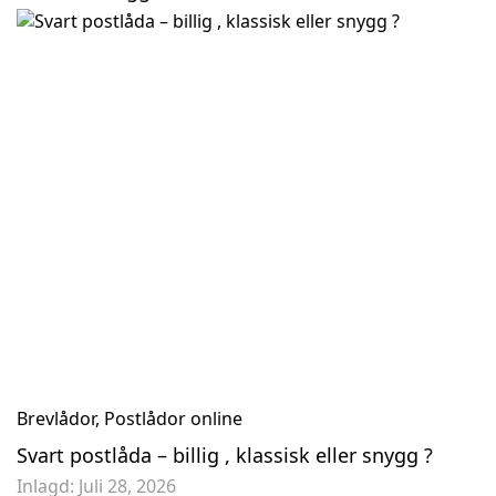
2 965,50 kr
1 525,50
3 295,00 kr
Ej i lager
Brevlåda Biggi Rondo Mini - Rostfri Art.nr. 360
Plastbrevlåda Rot
2 895,00 kr
850,25 kr
895,00 kr
Brevlådor
,
Postlådor online
Svart postlåda – billig , klassisk eller snygg ?
Inlagd:
Juli 28, 2026