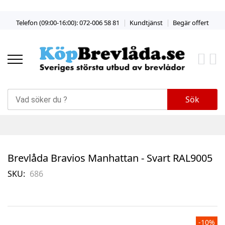
Skip
Telefon (09:00-16:00): 072-006 58 81
Kundtjänst
Begär offert
to
Content
Sök
Brevlåda Bravios Manhattan - Svart RAL9005
SKU
686
Skip
-10%