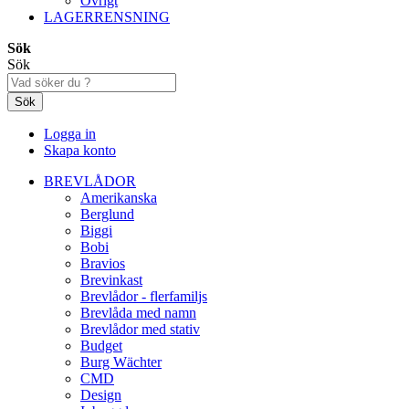
Övrigt
LAGERRENSNING
Sök
Sök
Sök
Logga in
Skapa konto
BREVLÅDOR
Amerikanska
Berglund
Biggi
Bobi
Bravios
Brevinkast
Brevlådor - flerfamiljs
Brevlåda med namn
Brevlådor med stativ
Budget
Burg Wächter
CMD
Design