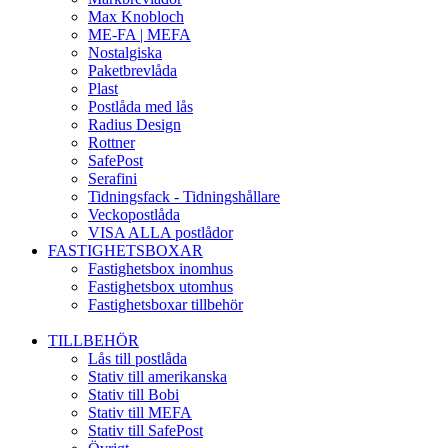
Max Knobloch
ME-FA | MEFA
Nostalgiska
Paketbrevlåda
Plast
Postlåda med lås
Radius Design
Rottner
SafePost
Serafini
Tidningsfack - Tidningshållare
Veckopostlåda
VISA ALLA postlådor
FASTIGHETSBOXAR
Fastighetsbox inomhus
Fastighetsbox utomhus
Fastighetsboxar tillbehör
TILLBEHÖR
Lås till postlåda
Stativ till amerikanska
Stativ till Bobi
Stativ till MEFA
Stativ till SafePost