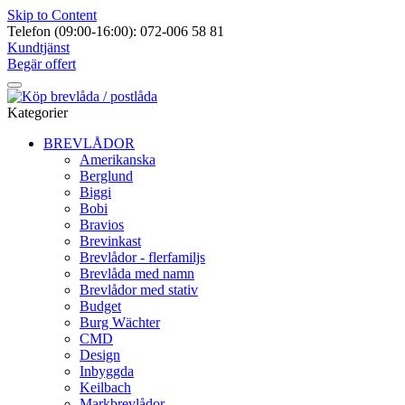
Skip to Content
Telefon (09:00-16:00): 072-006 58 81
Kundtjänst
Begär offert
Kategorier
BREVLÅDOR
Amerikanska
Berglund
Biggi
Bobi
Bravios
Brevinkast
Brevlådor - flerfamiljs
Brevlåda med namn
Brevlådor med stativ
Budget
Burg Wächter
CMD
Design
Inbyggda
Keilbach
Markbrevlådor