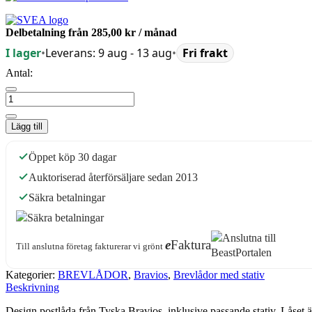
Delbetalning från
285,00 kr
/ månad
I lager
•
Leverans: 9 aug - 13 aug
•
Fri frakt
Antal:
Lägg till
Öppet köp 30 dagar
Auktoriserad återförsäljare sedan 2013
Säkra betalningar
e
Faktura
Till anslutna företag fakturerar vi grönt
Kategorier:
BREVLÅDOR
,
Bravios
,
Brevlådor med stativ
Beskrivning
Design postlåda från Tyska Bravios, inklusive passande stativ. Låset 