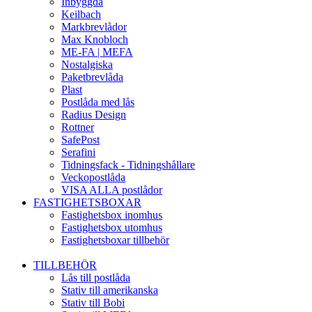
Inbyggda
Keilbach
Markbrevlådor
Max Knobloch
ME-FA | MEFA
Nostalgiska
Paketbrevlåda
Plast
Postlåda med lås
Radius Design
Rottner
SafePost
Serafini
Tidningsfack - Tidningshållare
Veckopostlåda
VISA ALLA postlådor
FASTIGHETSBOXAR
Fastighetsbox inomhus
Fastighetsbox utomhus
Fastighetsboxar tillbehör
TILLBEHÖR
Lås till postlåda
Stativ till amerikanska
Stativ till Bobi