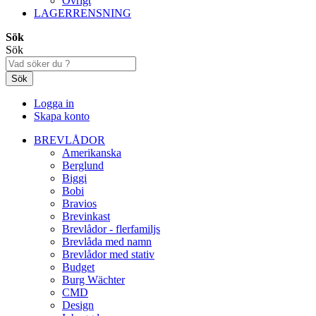
Övrigt
LAGERRENSNING
Sök
Sök
Sök
Logga in
Skapa konto
BREVLÅDOR
Amerikanska
Berglund
Biggi
Bobi
Bravios
Brevinkast
Brevlådor - flerfamiljs
Brevlåda med namn
Brevlådor med stativ
Budget
Burg Wächter
CMD
Design