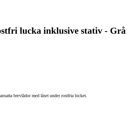
tfri lucka inklusive stativ - G
nsatta brevlådor med låset under rostfria locket.