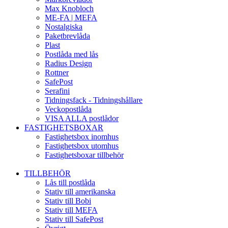
Max Knobloch
ME-FA | MEFA
Nostalgiska
Paketbrevlåda
Plast
Postlåda med lås
Radius Design
Rottner
SafePost
Serafini
Tidningsfack - Tidningshållare
Veckopostlåda
VISA ALLA postlådor
FASTIGHETSBOXAR
Fastighetsbox inomhus
Fastighetsbox utomhus
Fastighetsboxar tillbehör
TILLBEHÖR
Lås till postlåda
Stativ till amerikanska
Stativ till Bobi
Stativ till MEFA
Stativ till SafePost