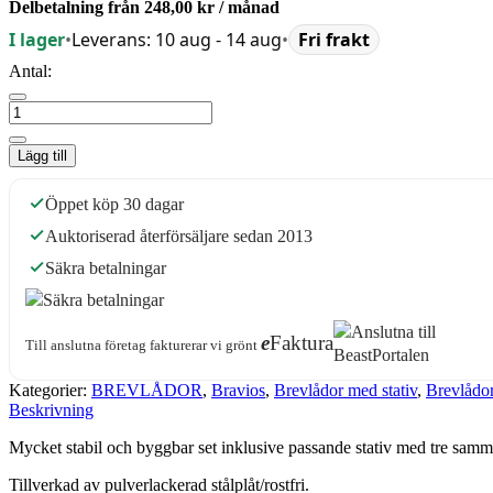
Delbetalning från
248,00 kr
/ månad
I lager
•
Leverans: 10 aug - 14 aug
•
Fri frakt
Antal:
Lägg till
Öppet köp 30 dagar
Auktoriserad återförsäljare sedan 2013
Säkra betalningar
e
Faktura
Till anslutna företag fakturerar vi grönt
Kategorier:
BREVLÅDOR
,
Bravios
,
Brevlådor med stativ
,
Brevlådor 
Beskrivning
Mycket stabil och byggbar set inklusive passande stativ med tre samma
Tillverkad av pulverlackerad stålplåt/rostfri.