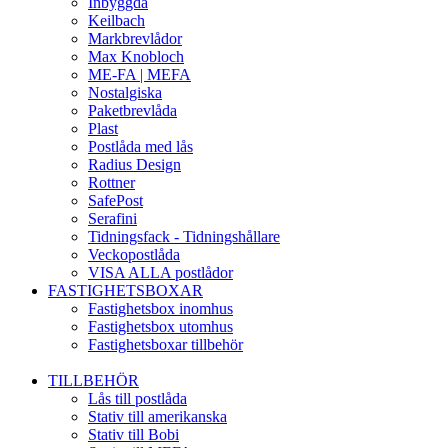
Inbyggda
Keilbach
Markbrevlådor
Max Knobloch
ME-FA | MEFA
Nostalgiska
Paketbrevlåda
Plast
Postlåda med lås
Radius Design
Rottner
SafePost
Serafini
Tidningsfack - Tidningshållare
Veckopostlåda
VISA ALLA postlådor
FASTIGHETSBOXAR
Fastighetsbox inomhus
Fastighetsbox utomhus
Fastighetsboxar tillbehör
TILLBEHÖR
Lås till postlåda
Stativ till amerikanska
Stativ till Bobi