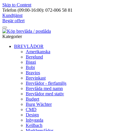
Skip to Content
Telefon (09:00-16:00): 072-006 58 81
Kundtjänst
Begär offert
Kategorier
BREVLÅDOR
Amerikanska
Berglund
Biggi
Bobi
Bravios
Brevinkast
Brevlådor - flerfamiljs
Brevlåda med namn
Brevlådor med stativ
Budget
Burg Wächter
CMD
Design
Inbyggda
Keilbach
Markbrevlådor