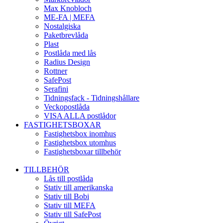
Max Knobloch
ME-FA | MEFA
Nostalgiska
Paketbrevlåda
Plast
Postlåda med lås
Radius Design
Rottner
SafePost
Serafini
Tidningsfack - Tidningshållare
Veckopostlåda
VISA ALLA postlådor
FASTIGHETSBOXAR
Fastighetsbox inomhus
Fastighetsbox utomhus
Fastighetsboxar tillbehör
TILLBEHÖR
Lås till postlåda
Stativ till amerikanska
Stativ till Bobi
Stativ till MEFA
Stativ till SafePost