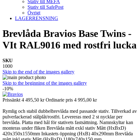
Stativ till MEFA
Stativ till SafePost
Övrigt
LAGERRENSNING
Brevlåda Bravios Base Twins -
VIt RAL9016 med rostfri lucka
SKU
1000
Skip to the end of the images gallery
Skip to the beginning of the images gallery
-10%
Prissänkt
4 495,50 kr
Ordinarie pris
4 995,00 kr
Rymlig och stabil dubbelbrevlåda med passande stativ. Tillverkad av
pulverlackerad stålplåt/rostfri. Levereras med 2 st nycklar per
brevlåda. Platta med hål för stativets fastsättning. Namnskyltar kan
monteras under fliken Brevlåda mått exkl stativ Mått (HxBxD)
420x350x1550mm Inkastets öppning (HxB) 40x290mm Brevlåda
mått inkl stativ Mått (HxBxD) 1180x740x150 mm