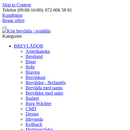
Skip to Content
Telefon (09:00-16:00): 072-006 58 81
Kundtjänst
Begär offert
Kategorier
BREVLÅDOR
Amerikanska
Berglund
Biggi
Bobi
Bravios
Brevinkast
Brevlådor - flerfamiljs
Brevlåda med namn
Brevlådor med stativ
Budget
Burg Wächter
CMD
Design
Inbyggda
Keilbach
Markbrevlådor