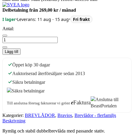
Delbetalning från
269,00 kr
/ månad
I lager
•
Leverans: 11 aug - 15 aug
•
Fri frakt
Antal:
Lägg till
Öppet köp 30 dagar
Auktoriserad återförsäljare sedan 2013
Säkra betalningar
e
Faktura
Till anslutna företag fakturerar vi grönt
Kategorier:
BREVLÅDOR
,
Bravios
,
Brevlådor - flerfamiljs
Beskrivning
Rymlig och stabil dubbelbrevlåda med passande stativ.