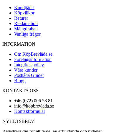
Kundtjänst
Köpvillkor
Returer
Reklamation
Mängdrabatt
Vanliga frågor
INFORMATION
Om KöpBrevlåda.se
Företagsinformation
Integritetspolicy
Våra kunder
Postlåda Guider
Blogg
KONTAKTA OSS
+46 (072) 006 58 81
info@kopbrevlada.se
Kontaktformulär
NYHETSBREV
Registrera dig för att ta del av erbjudande och nyheter