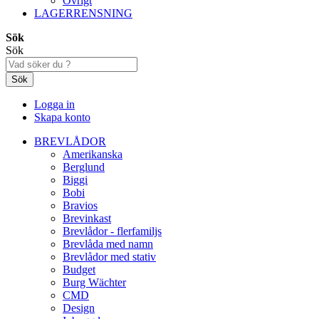
Övrigt
LAGERRENSNING
Sök
Sök
Sök
Logga in
Skapa konto
BREVLÅDOR
Amerikanska
Berglund
Biggi
Bobi
Bravios
Brevinkast
Brevlådor - flerfamiljs
Brevlåda med namn
Brevlådor med stativ
Budget
Burg Wächter
CMD
Design