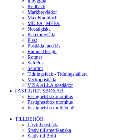
Inbyggda
Keilbach
Markbrevlådor
Max Knobloch
ME-FA | MEFA
Nostalgiska
Paketbrevlåda
Plast
Postlåda med lås
Radius Design
Rottner
SafePost
Serafini
Tidningsfack - Tidningshållare
Veckopostlåda
VISA ALLA postlådor
FASTIGHETSBOXAR
Fastighetsbox inomhus
Fastighetsbox utomhus
Fastighetsboxar tillbehör
TILLBEHÖR
Lås till postlåda
Stativ till amerikanska
Stativ till Bobi