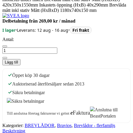
420x350x1550mm Inkastets öppning (HxB) 40x290mm Brevlåda
mått inkl stativ Mått (HxBxD) 1180x740x150 mm
Delbetalning från
269,00 kr
/ månad
I lager
•
Leverans: 12 aug - 16 aug
•
Fri frakt
Antal:
Lägg till
Öppet köp 30 dagar
Auktoriserad återförsäljare sedan 2013
Säkra betalningar
e
Faktura
Till anslutna företag fakturerar vi grönt
Kategorier:
BREVLÅDOR
,
Bravios
,
Brevlådor - flerfamiljs
Beskrivning