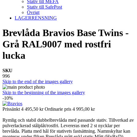
Stativ till MEFA
Stativ till SafePost
Övrigt
LAGERRENSNING
Brevlåda Bravios Base Twins -
Grå RAL9007 med rostfri
lucka
SKU
996
Skip to the end of the images gallery
Skip to the beginning of the images gallery
-10%
Prissänkt
4 495,50 kr
Ordinarie pris
4 995,00 kr
Rymlig och stabil dubbelbrevlåda med passande stativ. Tillverkad av
pulverlackerad stålplåt/rostfri. Levereras med 2 st nycklar per
brevlåda. Platta med hål för stativets fastsättning. Namnskyltar kan
monteras under fliken Brevlåda mått exkl stativ Mått (HxBxD)