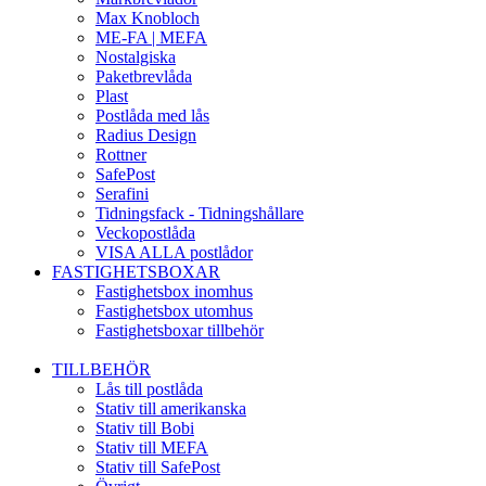
Max Knobloch
ME-FA | MEFA
Nostalgiska
Paketbrevlåda
Plast
Postlåda med lås
Radius Design
Rottner
SafePost
Serafini
Tidningsfack - Tidningshållare
Veckopostlåda
VISA ALLA postlådor
FASTIGHETSBOXAR
Fastighetsbox inomhus
Fastighetsbox utomhus
Fastighetsboxar tillbehör
TILLBEHÖR
Lås till postlåda
Stativ till amerikanska
Stativ till Bobi
Stativ till MEFA
Stativ till SafePost