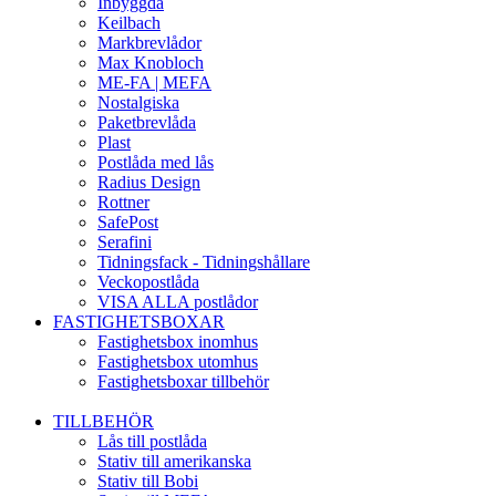
Inbyggda
Keilbach
Markbrevlådor
Max Knobloch
ME-FA | MEFA
Nostalgiska
Paketbrevlåda
Plast
Postlåda med lås
Radius Design
Rottner
SafePost
Serafini
Tidningsfack - Tidningshållare
Veckopostlåda
VISA ALLA postlådor
FASTIGHETSBOXAR
Fastighetsbox inomhus
Fastighetsbox utomhus
Fastighetsboxar tillbehör
TILLBEHÖR
Lås till postlåda
Stativ till amerikanska
Stativ till Bobi