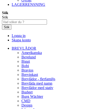
Övrigt
LAGERRENSNING
Sök
Sök
Sök
Logga in
Skapa konto
BREVLÅDOR
Amerikanska
Berglund
Biggi
Bobi
Bravios
Brevinkast
Brevlådor - flerfamiljs
Brevlåda med namn
Brevlådor med stativ
Budget
Burg Wächter
CMD
Design