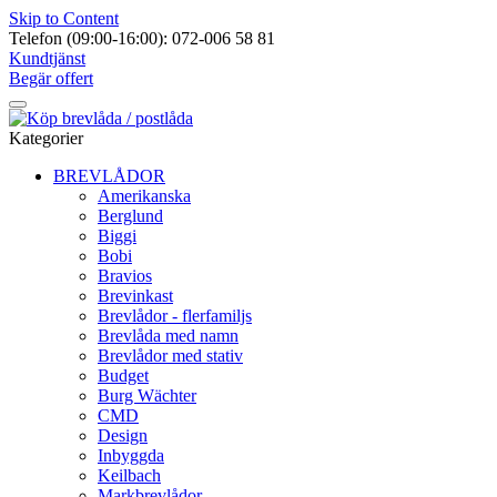
Skip to Content
Telefon (09:00-16:00): 072-006 58 81
Kundtjänst
Begär offert
Kategorier
BREVLÅDOR
Amerikanska
Berglund
Biggi
Bobi
Bravios
Brevinkast
Brevlådor - flerfamiljs
Brevlåda med namn
Brevlådor med stativ
Budget
Burg Wächter
CMD
Design
Inbyggda
Keilbach
Markbrevlådor