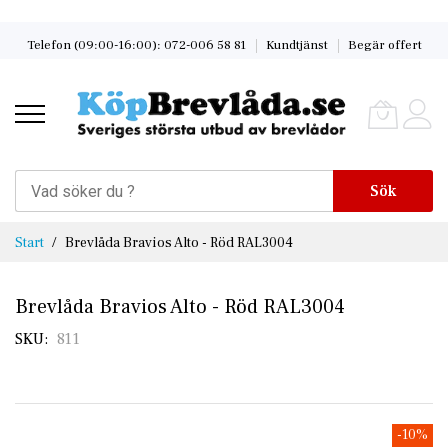
Skip
Telefon (09:00-16:00): 072-006 58 81
Kundtjänst
Begär offert
to
Content
Sök
Start
Brevlåda Bravios Alto - Röd RAL3004
Brevlåda Bravios Alto - Röd RAL3004
SKU
811
Skip
-10%