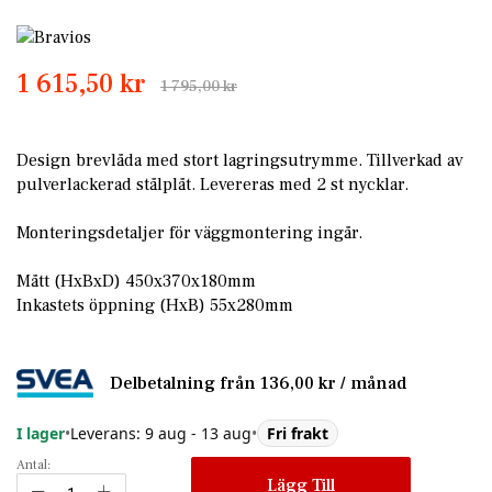
Skip
to
1 615,50 kr
the
1 795,00 kr
beginning
of
the
Design brevlåda med stort lagringsutrymme. Tillverkad av
images
pulverlackerad stålplåt. Levereras med 2 st nycklar.
gallery
Monteringsdetaljer för väggmontering ingår.
Mått (HxBxD) 450x370x180mm
Inkastets öppning (HxB) 55x280mm
Delbetalning från
136,00 kr
/ månad
I lager
•
Leverans: 9 aug - 13 aug
•
Fri frakt
Antal:
Lägg Till