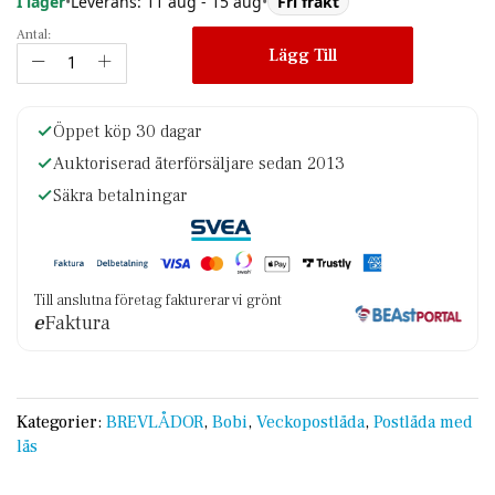
I lager
•
Leverans: 11 aug - 15 aug
•
Fri frakt
Antal:
Lägg Till
Öppet köp 30 dagar
Auktoriserad återförsäljare sedan 2013
Säkra betalningar
Till anslutna företag fakturerar vi grönt
e
Faktura
Kategorier:
BREVLÅDOR
,
Bobi
,
Veckopostlåda
,
Postlåda med
lås