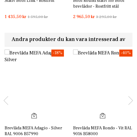
Stativ Bobi Link - Rostfritt
Bobi Round stativ för Bobi
brevlådor - Rostfritt stål
1 435,50 kr
2 965,50 kr
1 595,00 kr
3 295,00 kr
Andra produkter du kan vara intresserad av
-18%
-40%
Brevlåda MEFA Adagio - Silver
Brevlåda MEFA Rondo - Vit RAL
RAL 9006 B57990
9016 B58000