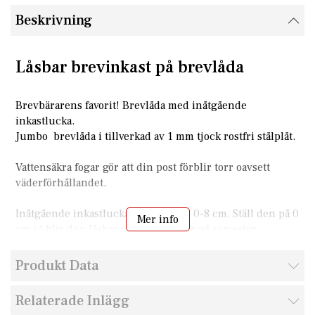
Beskrivning
Låsbar brevinkast på brevlåda
Brevbärarens favorit! Brevlåda med inåtgående
inkastlucka.
Jumbo brevlåda i tillverkad av 1 mm tjock rostfri stålplåt.
Vattensäkra fogar gör att din post förblir torr oavsett
väderförhållandet.
Inåtgående inkastlucka är justerbar 0-8 cm. Ställ den på 0
Mer info
cm så blir den låsbar när du tex åker på semester.
Levereras med monteringsanvisning och 3 nycklar.
Produkt Data
Mått (HxBxD) 800x320x350 mm
Relaterade Inlägg
Postinkastets storlek (HxB) (0-80) x 260 mm