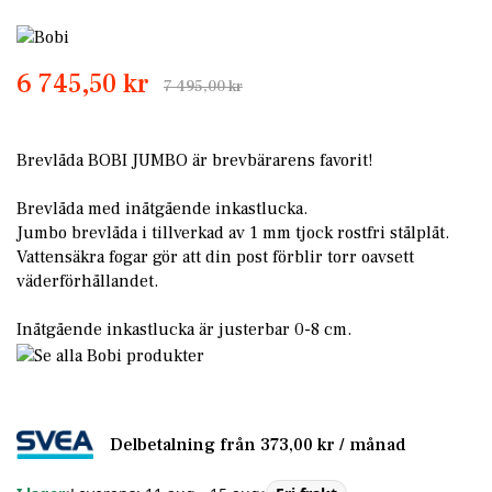
Skip
to
6 745,50 kr
the
7 495,00 kr
beginning
of
the
Brevlåda BOBI JUMBO är brevbärarens favorit!
images
gallery
Brevlåda med inåtgående inkastlucka.
Jumbo brevlåda i tillverkad av 1 mm tjock rostfri stålplåt.
Vattensäkra fogar gör att din post förblir torr oavsett
väderförhållandet.
Inåtgående inkastlucka är justerbar 0-8 cm.
Delbetalning från
373,00 kr
/ månad