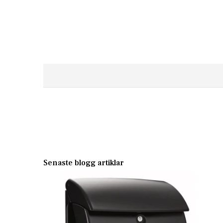
-10%
Stativ Bobi Link - Galvaniserat
Stativ Bobi Li
Senaste blogg artiklar
805,50 kr
895,50 kr
895,00 kr