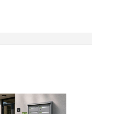
-10%
-10%
fritt stål
Bobi Round stativ för Bobi brevlådor - Grå RAL7016
1 705,50 kr
1 895,00 kr