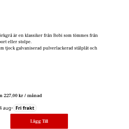
rkgrå är en klassiker från Bobi som tömmes från
ort eller stolpe.
mm tjock galvaniserad pulverlackerad stålplåt och
ån
227,00 kr
/ månad
14 aug
•
Fri frakt
Lägg Till