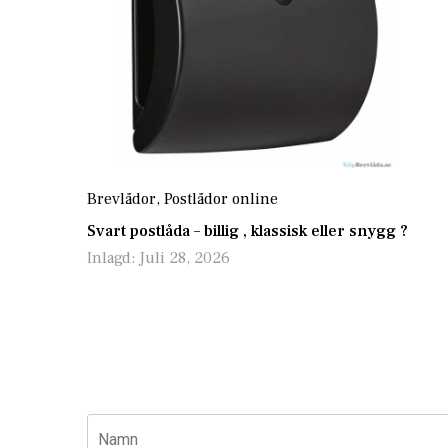
Tidningshållare MEFA Original A71000 - Renvit RAL 9010
495,00 kr
Brevlådor
,
Postlådor online
Svart postlåda – billig , klassisk eller snygg ?
Inlagd:
Juli 28, 2026