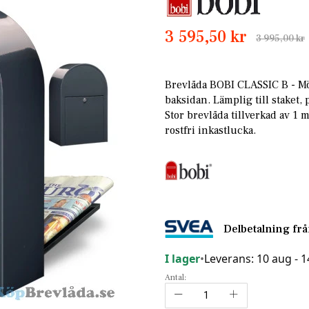
3 595,50 kr
3 995,00 kr
Brevlåda BOBI CLASSIC B - Mö
baksidan. Lämplig till staket, p
Stor brevlåda tillverkad av 1 
rostfri inkastlucka.
Delbetalning fr
I lager
•
Leverans: 10 aug - 
Antal: