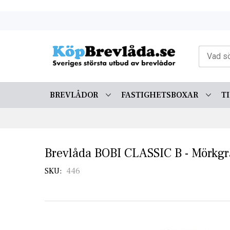
Skip
to
Content
BREVLÅDOR
FASTIGHETSBOXAR
T
Brevlåda BOBI CLASSIC B - Mörkgr
SKU
446
Skip
to