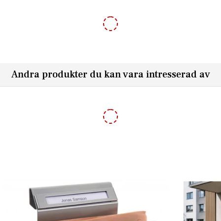
-10%
Andra produkter du kan vara intresserad av
nk - Svart
Bobi Round stativ för Bobi brevlådor - Rost
2 965,50 kr
995,00 kr
3 295,00 kr