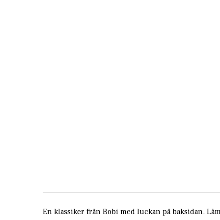
Skip
to
the
beginning
of
the
images
gallery
En klassiker från Bobi med luckan på baksidan. Lämpli