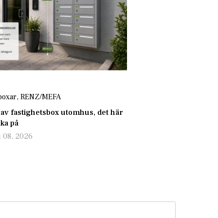
boxar
,
RENZ/MEFA
 av fastighetsbox utomhus, det här
nka på
i 08, 2026