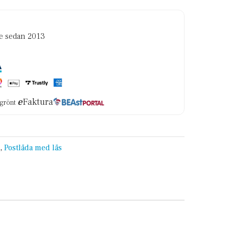
re sedan 2013
e
Faktura
i grönt
,
Postlåda med lås