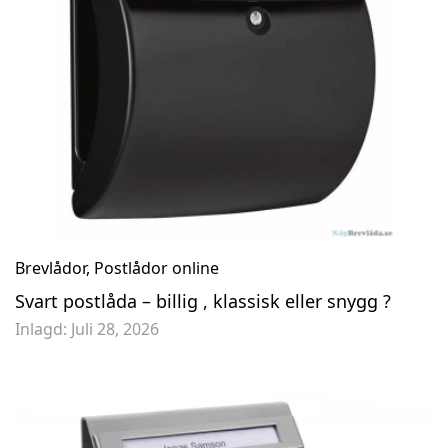
Brevlåda Bravios Manhattan - Vit RAL9016
Brevlåda Letterman St
1 525,50 kr
12 295,00 kr
1 695,00 kr
Brevlådor
,
Postlådor online
Svart postlåda – billig , klassisk eller snygg ?
Inlagd:
Juli 28, 2026