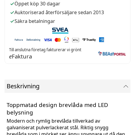
Öppet köp 30 dagar
Auktoriserad återförsäljare sedan 2013
Säkra betalningar
Till anslutna företag fakturerar vi grönt
e
Faktura
Beskrivning
Toppmatad design brevlåda med LED
belysning
Modern och rymlig brevlåda tillverkad av
galvaniserat pulverlackerat stål. Riktig snygg
brevlåda som i mörket ser ännu snyggare ut då den