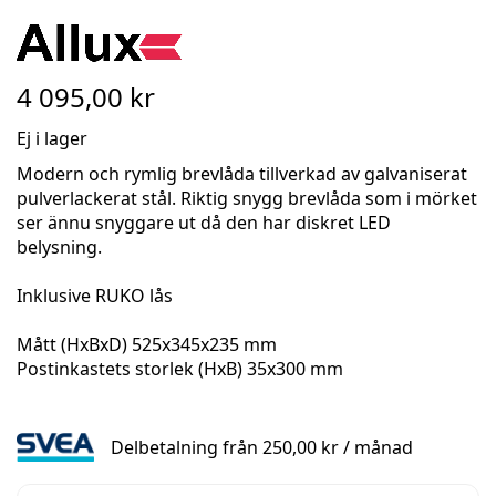
Skip
to
the
4 095,00 kr
beginning
of
Ej i lager
the
Modern och rymlig brevlåda tillverkad av galvaniserat
images
pulverlackerat stål. Riktig snygg brevlåda som i mörket
gallery
ser ännu snyggare ut då den har diskret LED
belysning.
Inklusive RUKO lås
Mått (HxBxD) 525x345x235 mm
Postinkastets storlek (HxB) 35x300 mm
Delbetalning från
250,00 kr
/ månad