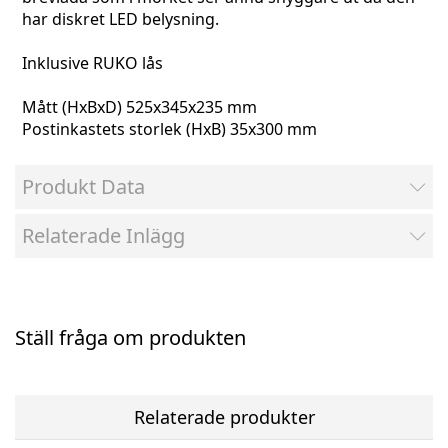
har diskret LED belysning.
Inklusive RUKO lås
Mått (HxBxD) 525x345x235 mm
Postinkastets storlek (HxB) 35x300 mm
Kan monteras på vägg eller stativ (ingår ej)
Produkt Data
2 års funktionsgaranti
Relaterade Inlägg
12 års genomrostningsgaranti
Ställ fråga om produkten
Relaterade produkter