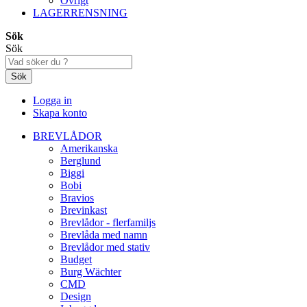
Övrigt
LAGERRENSNING
Sök
Sök
Sök
Logga in
Skapa konto
BREVLÅDOR
Amerikanska
Berglund
Biggi
Bobi
Bravios
Brevinkast
Brevlådor - flerfamiljs
Brevlåda med namn
Brevlådor med stativ
Budget
Burg Wächter
CMD
Design