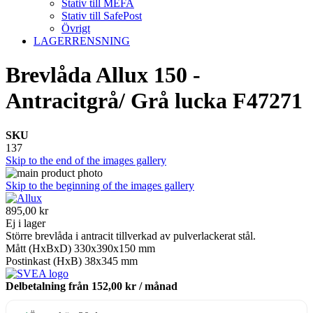
Stativ till MEFA
Stativ till SafePost
Övrigt
LAGERRENSNING
Brevlåda Allux 150 -
Antracitgrå/ Grå lucka F47271
SKU
137
Skip to the end of the images gallery
Skip to the beginning of the images gallery
895,00 kr
Ej i lager
Större brevlåda i antracit tillverkad av pulverlackerat stål.
Mått (HxBxD) 330x390x150 mm
Postinkast (HxB) 38x345 mm
Delbetalning från
152,00 kr
/ månad