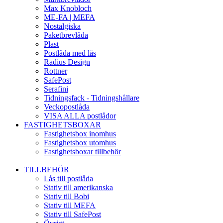
Max Knobloch
ME-FA | MEFA
Nostalgiska
Paketbrevlåda
Plast
Postlåda med lås
Radius Design
Rottner
SafePost
Serafini
Tidningsfack - Tidningshållare
Veckopostlåda
VISA ALLA postlådor
FASTIGHETSBOXAR
Fastighetsbox inomhus
Fastighetsbox utomhus
Fastighetsboxar tillbehör
TILLBEHÖR
Lås till postlåda
Stativ till amerikanska
Stativ till Bobi
Stativ till MEFA
Stativ till SafePost