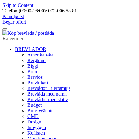
Skip to Content
Telefon (09:00-16:00): 072-006 58 81
Kundtjänst
Begär offert
Kategorier
BREVLÅDOR
Amerikanska
Berglund
Biggi
Bobi
Bravios
Brevinkast
Brevlådor - flerfamiljs
Brevlåda med namn
Brevlådor med stativ
Budget
Burg Wächter
CMD
Design
Inbyggda
Keilbach
Markbrevlådor