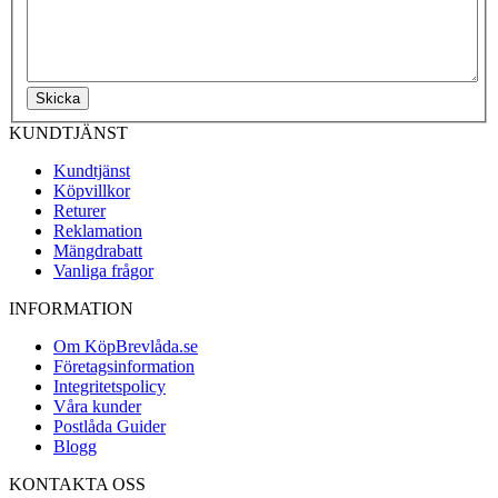
Skicka
KUNDTJÄNST
Kundtjänst
Köpvillkor
Returer
Reklamation
Mängdrabatt
Vanliga frågor
INFORMATION
Om KöpBrevlåda.se
Företagsinformation
Integritetspolicy
Våra kunder
Postlåda Guider
Blogg
KONTAKTA OSS