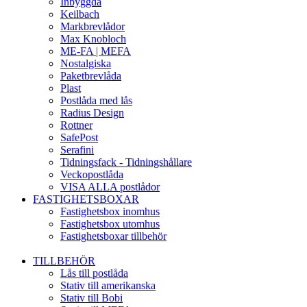
Inbyggda
Keilbach
Markbrevlådor
Max Knobloch
ME-FA | MEFA
Nostalgiska
Paketbrevlåda
Plast
Postlåda med lås
Radius Design
Rottner
SafePost
Serafini
Tidningsfack - Tidningshållare
Veckopostlåda
VISA ALLA postlådor
FASTIGHETSBOXAR
Fastighetsbox inomhus
Fastighetsbox utomhus
Fastighetsboxar tillbehör
TILLBEHÖR
Lås till postlåda
Stativ till amerikanska
Stativ till Bobi