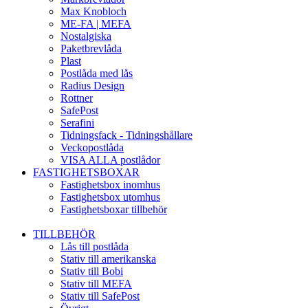
Max Knobloch
ME-FA | MEFA
Nostalgiska
Paketbrevlåda
Plast
Postlåda med lås
Radius Design
Rottner
SafePost
Serafini
Tidningsfack - Tidningshållare
Veckopostlåda
VISA ALLA postlådor
FASTIGHETSBOXAR
Fastighetsbox inomhus
Fastighetsbox utomhus
Fastighetsboxar tillbehör
TILLBEHÖR
Lås till postlåda
Stativ till amerikanska
Stativ till Bobi
Stativ till MEFA
Stativ till SafePost