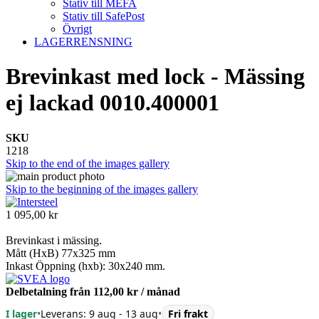
Stativ till MEFA
Stativ till SafePost
Övrigt
LAGERRENSNING
Brevinkast med lock - Mässing
ej lackad 0010.400001
SKU
1218
Skip to the end of the images gallery
Skip to the beginning of the images gallery
1 095,00 kr
Brevinkast i mässing.
Mått (HxB) 77x325 mm
Inkast Öppning (hxb): 30x240 mm.
Delbetalning från
112,00 kr
/ månad
I lager
•
Leverans: 9 aug - 13 aug
•
Fri frakt