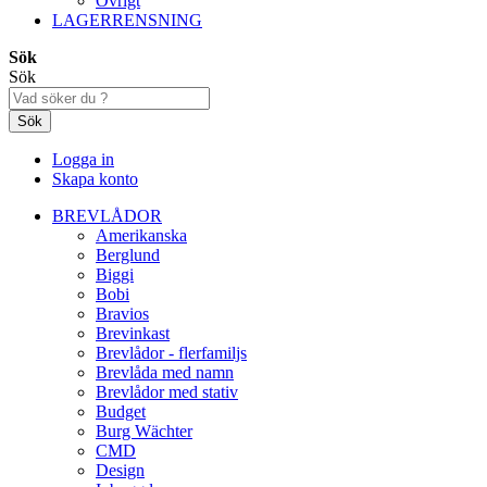
Övrigt
LAGERRENSNING
Sök
Sök
Sök
Logga in
Skapa konto
BREVLÅDOR
Amerikanska
Berglund
Biggi
Bobi
Bravios
Brevinkast
Brevlådor - flerfamiljs
Brevlåda med namn
Brevlådor med stativ
Budget
Burg Wächter
CMD
Design