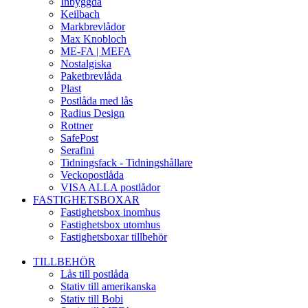
Inbyggda
Keilbach
Markbrevlådor
Max Knobloch
ME-FA | MEFA
Nostalgiska
Paketbrevlåda
Plast
Postlåda med lås
Radius Design
Rottner
SafePost
Serafini
Tidningsfack - Tidningshållare
Veckopostlåda
VISA ALLA postlådor
FASTIGHETSBOXAR
Fastighetsbox inomhus
Fastighetsbox utomhus
Fastighetsboxar tillbehör
TILLBEHÖR
Lås till postlåda
Stativ till amerikanska
Stativ till Bobi