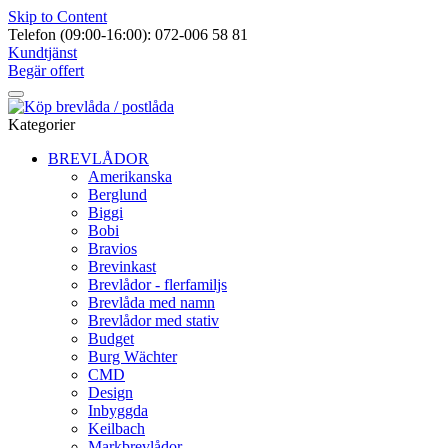
Skip to Content
Telefon (09:00-16:00): 072-006 58 81
Kundtjänst
Begär offert
Kategorier
BREVLÅDOR
Amerikanska
Berglund
Biggi
Bobi
Bravios
Brevinkast
Brevlådor - flerfamiljs
Brevlåda med namn
Brevlådor med stativ
Budget
Burg Wächter
CMD
Design
Inbyggda
Keilbach
Markbrevlådor