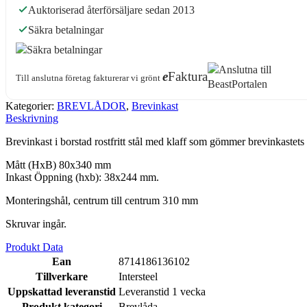
Auktoriserad återförsäljare sedan 2013
Säkra betalningar
e
Faktura
Till anslutna företag fakturerar vi grönt
Kategorier:
BREVLÅDOR
,
Brevinkast
Beskrivning
Brevinkast i borstad rostfritt stål med klaff som gömmer brevinkastets
Mått (HxB) 80x340 mm
Inkast Öppning (hxb): 38x244 mm.
Monteringshål, centrum till centrum 310 mm
Skruvar ingår.
Produkt Data
Ean
8714186136102
Tillverkare
Intersteel
Uppskattad leveranstid
Leveranstid 1 vecka
Produkt kategori
Brevlåda