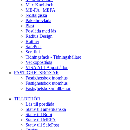
Max Knobloch
ME-FA | MEFA
Nostalgiska
Paketbrevlåda
Plast
Postlåda med lås
Radius Design
Rottner
SafePost
Serafini
Tidningsfack - Tidningshållare
Veckopostlåda
VISA ALLA postlådor
FASTIGHETSBOXAR
Fastighetsbox inomhus
Fastighetsbox utomhus
Fastighetsboxar tillbehör
TILLBEHÖR
Lås till postlåda
Stativ till amerikanska
Stativ till Bobi
Stativ till MEFA
Stativ till SafePost