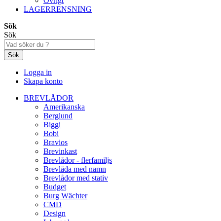
Övrigt
LAGERRENSNING
Sök
Sök
Sök
Logga in
Skapa konto
BREVLÅDOR
Amerikanska
Berglund
Biggi
Bobi
Bravios
Brevinkast
Brevlådor - flerfamiljs
Brevlåda med namn
Brevlådor med stativ
Budget
Burg Wächter
CMD
Design