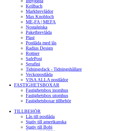
Inbyggda
Keilbach
Markbrevlådor
Max Knobloch
ME-FA | MEFA
Nostalgiska
Paketbrevlåda
Plast
Postlåda med lås
Radius Design
Rottner
SafePost
Serafini
Tidningsfack - Tidningshållare
Veckopostlåda
VISA ALLA postlådor
FASTIGHETSBOXAR
Fastighetsbox inomhus
Fastighetsbox utomhus
Fastighetsboxar tillbehör
TILLBEHÖR
Lås till postlåda
Stativ till amerikanska
Stativ till Bobi