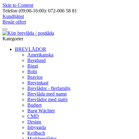
Skip to Content
Telefon (09:00-16:00): 072-006 58 81
Kundtjänst
Begär offert
Kategorier
BREVLÅDOR
Amerikanska
Berglund
Biggi
Bobi
Bravios
Brevinkast
Brevlådor - flerfamiljs
Brevlåda med namn
Brevlådor med stativ
Budget
Burg Wächter
CMD
Design
Inbyggda
Keilbach
Markbrevlådor