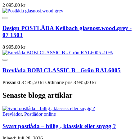
2 095,00 kr
Design POSTLÅDA Keilbach glasnost.wood.grey -
07 1503
8 995,00 kr
-10%
Brevlåda BOBI CLASSIC B - Grön RAL6005
Prissänkt
3 595,50 kr
Ordinarie pris
3 995,00 kr
Senaste blogg artiklar
Brevlådor
,
Postlådor online
Svart postlåda – billig , klassisk eller snygg ?
Inlagd:
Juli 28, 2026