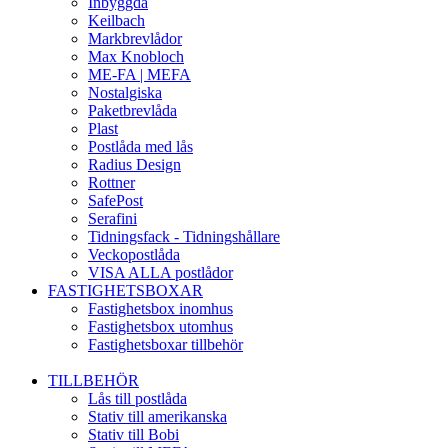
Inbyggda
Keilbach
Markbrevlådor
Max Knobloch
ME-FA | MEFA
Nostalgiska
Paketbrevlåda
Plast
Postlåda med lås
Radius Design
Rottner
SafePost
Serafini
Tidningsfack - Tidningshållare
Veckopostlåda
VISA ALLA postlådor
FASTIGHETSBOXAR
Fastighetsbox inomhus
Fastighetsbox utomhus
Fastighetsboxar tillbehör
TILLBEHÖR
Lås till postlåda
Stativ till amerikanska
Stativ till Bobi