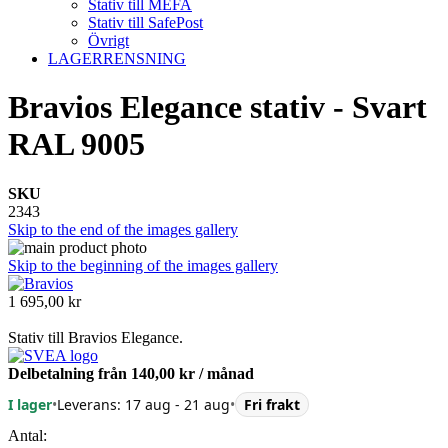
Stativ till MEFA
Stativ till SafePost
Övrigt
LAGERRENSNING
Bravios Elegance stativ - Svart
RAL 9005
SKU
2343
Skip to the end of the images gallery
Skip to the beginning of the images gallery
1 695,00 kr
Stativ till Bravios Elegance.
Delbetalning från
140,00 kr
/ månad
I lager
•
Leverans: 17 aug - 21 aug
•
Fri frakt
Antal: