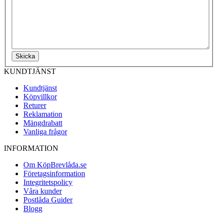
Skicka
KUNDTJÄNST
Kundtjänst
Köpvillkor
Returer
Reklamation
Mängdrabatt
Vanliga frågor
INFORMATION
Om KöpBrevlåda.se
Företagsinformation
Integritetspolicy
Våra kunder
Postlåda Guider
Blogg