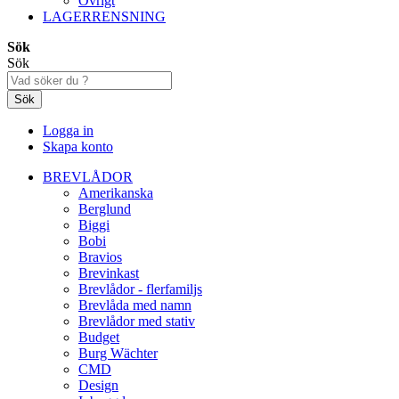
Övrigt
LAGERRENSNING
Sök
Sök
Sök
Logga in
Skapa konto
BREVLÅDOR
Amerikanska
Berglund
Biggi
Bobi
Bravios
Brevinkast
Brevlådor - flerfamiljs
Brevlåda med namn
Brevlådor med stativ
Budget
Burg Wächter
CMD
Design