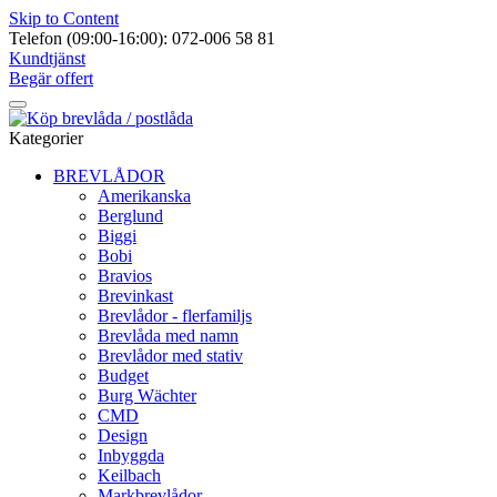
Skip to Content
Telefon (09:00-16:00): 072-006 58 81
Kundtjänst
Begär offert
Kategorier
BREVLÅDOR
Amerikanska
Berglund
Biggi
Bobi
Bravios
Brevinkast
Brevlådor - flerfamiljs
Brevlåda med namn
Brevlådor med stativ
Budget
Burg Wächter
CMD
Design
Inbyggda
Keilbach
Markbrevlådor