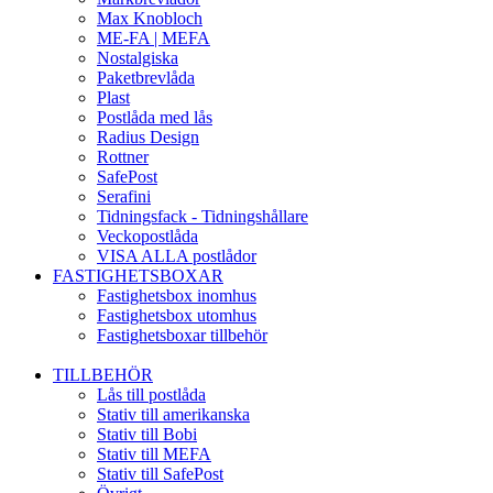
Max Knobloch
ME-FA | MEFA
Nostalgiska
Paketbrevlåda
Plast
Postlåda med lås
Radius Design
Rottner
SafePost
Serafini
Tidningsfack - Tidningshållare
Veckopostlåda
VISA ALLA postlådor
FASTIGHETSBOXAR
Fastighetsbox inomhus
Fastighetsbox utomhus
Fastighetsboxar tillbehör
TILLBEHÖR
Lås till postlåda
Stativ till amerikanska
Stativ till Bobi
Stativ till MEFA
Stativ till SafePost