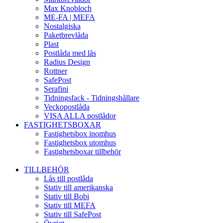
Max Knobloch
ME-FA | MEFA
Nostalgiska
Paketbrevlåda
Plast
Postlåda med lås
Radius Design
Rottner
SafePost
Serafini
Tidningsfack - Tidningshållare
Veckopostlåda
VISA ALLA postlådor
FASTIGHETSBOXAR
Fastighetsbox inomhus
Fastighetsbox utomhus
Fastighetsboxar tillbehör
TILLBEHÖR
Lås till postlåda
Stativ till amerikanska
Stativ till Bobi
Stativ till MEFA
Stativ till SafePost