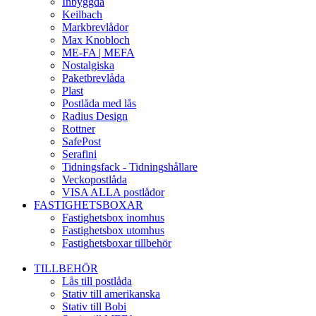
Inbyggda
Keilbach
Markbrevlådor
Max Knobloch
ME-FA | MEFA
Nostalgiska
Paketbrevlåda
Plast
Postlåda med lås
Radius Design
Rottner
SafePost
Serafini
Tidningsfack - Tidningshållare
Veckopostlåda
VISA ALLA postlådor
FASTIGHETSBOXAR
Fastighetsbox inomhus
Fastighetsbox utomhus
Fastighetsboxar tillbehör
TILLBEHÖR
Lås till postlåda
Stativ till amerikanska
Stativ till Bobi