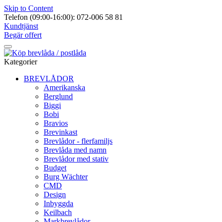
Skip to Content
Telefon (09:00-16:00): 072-006 58 81
Kundtjänst
Begär offert
Kategorier
BREVLÅDOR
Amerikanska
Berglund
Biggi
Bobi
Bravios
Brevinkast
Brevlådor - flerfamiljs
Brevlåda med namn
Brevlådor med stativ
Budget
Burg Wächter
CMD
Design
Inbyggda
Keilbach
Markbrevlådor