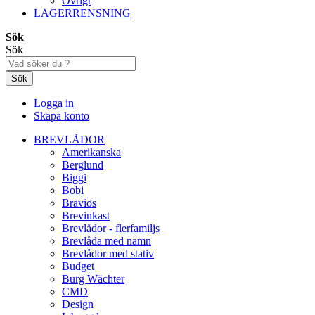
Övrigt
LAGERRENSNING
Sök
Sök
Sök
Logga in
Skapa konto
BREVLÅDOR
Amerikanska
Berglund
Biggi
Bobi
Bravios
Brevinkast
Brevlådor - flerfamiljs
Brevlåda med namn
Brevlådor med stativ
Budget
Burg Wächter
CMD
Design