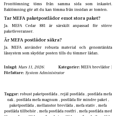
Fronttömning töms från samma sida som inkastet.
Baktömning gör att du kan tömma från insidan av tomten.
Tar MEFA paketpostlådor emot stora paket?
Ja. MEFA Cedar 881 är särskilt anpassad för större
paketleveranser.
Är MEFA postlådor säkra?
Ja. MEFA använder robusta material och genomtänkta
låssystem som skyddar posten tills du tömmer lådan.
Inlagd:
Mars 11, 2026
Kategorier:
MEFA brevlådor
Författare:
System Administrator
Taggar:
robust paketpostlåda
,
rejäl postlåda
,
postlåda mefa
oak
,
postlåda mefa magnum
,
postlåda för mindre paket
,
paketpostlåda
,
mellanstor brevlåda
,
mefa stativ
,
mefa
postlåda tillbehör
,
mefa postlåda rostfri
,
mefa postlåda med