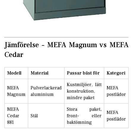
Jämförelse – MEFA Magnum vs MEFA
Cedar
Modell
Material
Passar bäst för
Kategori
Kustmiljöer, lätt
MEFA
Pulverlackerad
MEFA
konstruktion,
Magnum
aluminium
postlådor
mindre paket
MEFA
Stora paket,
MEFA
Cedar
Stål
front- eller
postlådor
881
baktömning