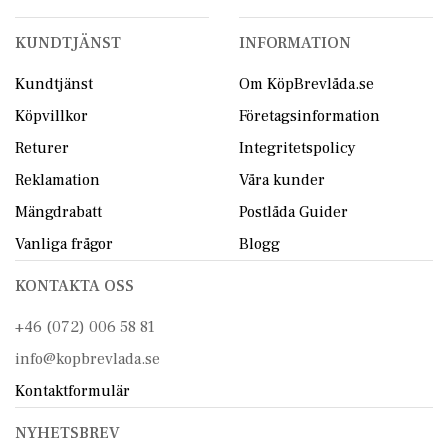
KUNDTJÄNST
INFORMATION
Kundtjänst
Om KöpBrevlåda.se
Köpvillkor
Företagsinformation
Returer
Integritetspolicy
Reklamation
Våra kunder
Mängdrabatt
Postlåda Guider
Vanliga frågor
Blogg
KONTAKTA OSS
+46 (072) 006 58 81
info@kopbrevlada.se
Kontaktformulär
NYHETSBREV