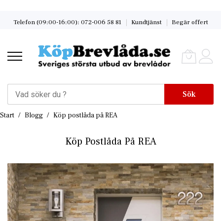
Skip
Telefon (09:00-16:00): 072-006 58 81
Kundtjänst
Begär offert
to
Content
Sök
Start
Blogg
Köp postlåda på REA
Köp Postlåda På REA