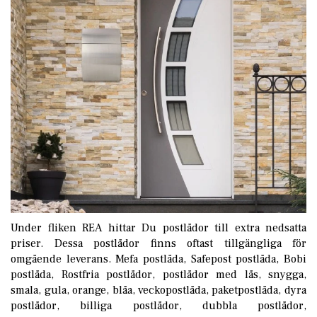
Under fliken
REA
hittar Du postlådor till extra nedsatta
priser. Dessa postlådor finns oftast tillgängliga för
omgående leverans. Mefa postlåda, Safepost postlåda, Bobi
postlåda, Rostfria postlådor, postlådor med lås, snygga,
smala, gula, orange, blåa, veckopostlåda, paketpostlåda, dyra
postlådor, billiga postlådor, dubbla postlådor,