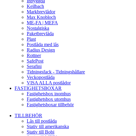
Inbyggda
Keilbach
Markbrevlådor
Max Knobloch
ME-FA | MEFA
Nostalgiska
Paketbrevlåda
Plast
Postlåda med lås
Radius Design
Rottner
SafePost
Serafini
Tidningsfack - Tidningshållare
Veckopostlåda
VISA ALLA postlådor
FASTIGHETSBOXAR
Fastighetsbox inomhus
Fastighetsbox utomhus
Fastighetsboxar tillbehör
TILLBEHÖR
Lås till postlåda
Stativ till amerikanska
Stativ till Bobi