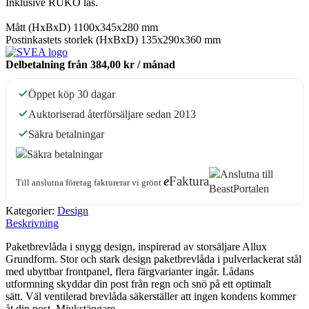
Inklusive RUKO lås.
Mått (HxBxD) 1100x345x280 mm
Postinkastets storlek (HxBxD) 135x290x360 mm
Delbetalning från
384,00 kr
/ månad
Öppet köp 30 dagar
Auktoriserad återförsäljare sedan 2013
Säkra betalningar
e
Faktura
Till anslutna företag fakturerar vi grönt
Kategorier:
Design
Beskrivning
Paketbrevlåda i snygg design, inspirerad av storsäljare Allux
Grundform. Stor och stark design paketbrevlåda i pulverlackerat stål
med ubyttbar frontpanel, flera färgvarianter ingår. Lådans
utformning skyddar din post från regn och snö på ett optimalt
sätt. Väl ventilerad brevlåda säkerställer att ingen kondens kommer
åt din post. Mjukstängare.