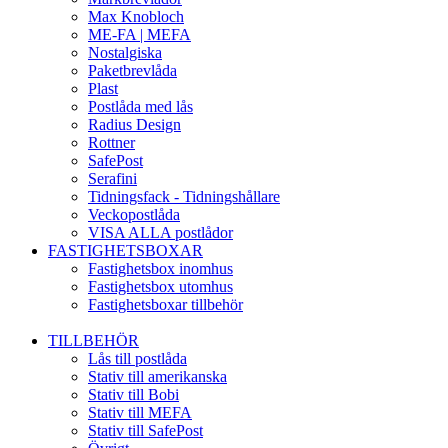
Max Knobloch
ME-FA | MEFA
Nostalgiska
Paketbrevlåda
Plast
Postlåda med lås
Radius Design
Rottner
SafePost
Serafini
Tidningsfack - Tidningshållare
Veckopostlåda
VISA ALLA postlådor
FASTIGHETSBOXAR
Fastighetsbox inomhus
Fastighetsbox utomhus
Fastighetsboxar tillbehör
TILLBEHÖR
Lås till postlåda
Stativ till amerikanska
Stativ till Bobi
Stativ till MEFA
Stativ till SafePost