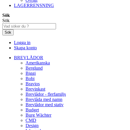
Övrigt
LAGERRENSNING
Sök
Sök
Sök
Logga in
Skapa konto
BREVLÅDOR
Amerikanska
Berglund
Biggi
Bobi
Bravios
Brevinkast
Brevlådor - flerfamiljs
Brevlåda med namn
Brevlådor med stativ
Budget
Burg Wächter
CMD
Design