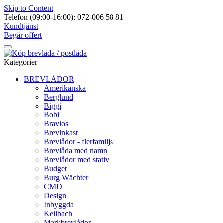
Skip to Content
Telefon (09:00-16:00): 072-006 58 81
Kundtjänst
Begär offert
Kategorier
BREVLÅDOR
Amerikanska
Berglund
Biggi
Bobi
Bravios
Brevinkast
Brevlådor - flerfamiljs
Brevlåda med namn
Brevlådor med stativ
Budget
Burg Wächter
CMD
Design
Inbyggda
Keilbach
Markbrevlådor