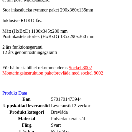
Stor inkastlucka rymmer paket 290x360x135mm
Inklusive RUKO lås.
Mått (HxBxD) 1100x345x280 mm
Postinkastets storlek (HxBxD) 135x290x360 mm
2 års funktionsgaranti
12 års genomrostningsgaranti
För bättre stabilitet rekommenderas
Sockel 8002
Monteringsinstruktion paketbrevlåda med sockel 8002
Produkt Data
Ean
5701701473944
Uppskattad leveranstid
Leveranstid 2 veckor
Produkt kategori
Brevlåda
Material
Pulverlackerat stål
Färg
Svart
Lås typ
Ruko/Assa