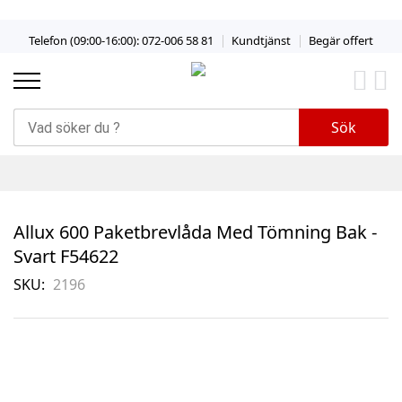
Skip
Telefon (09:00-16:00): 072-006 58 81
Kundtjänst
Begär offert
to
Content
Sök
Allux 600 Paketbrevlåda Med Tömning Bak -
Svart F54622
SKU
2196
Skip
to
the