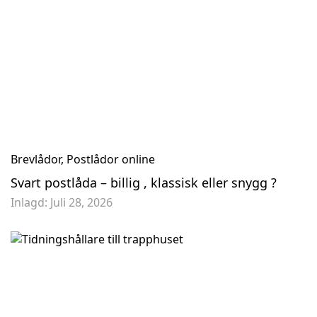
Amerikansk brevlåda Tuff Body TB1B - Svart
Brevlåda Rottner Jes
1 995,00 kr
945,25 kr
995,00 kr
Brevlådor
,
Postlådor online
Svart postlåda – billig , klassisk eller snygg ?
Inlagd:
Juli 28, 2026