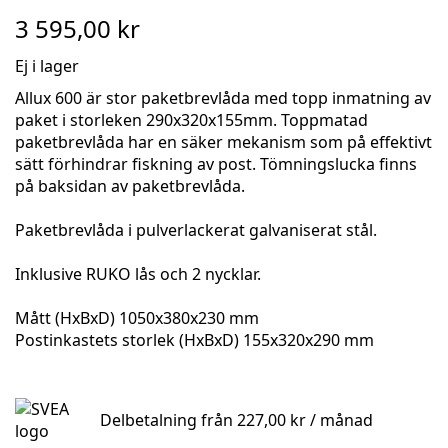
to
3 595,00 kr
the
beginning
Ej i lager
of
the
Allux 600 är stor paketbrevlåda med topp inmatning av
images
paket i storleken 290x320x155mm. Toppmatad
gallery
paketbrevlåda har en säker mekanism som på effektivt
sätt förhindrar fiskning av post. Tömningslucka finns
på baksidan av paketbrevlåda.
Paketbrevlåda i pulverlackerat galvaniserat stål.
Inklusive RUKO lås och 2 nycklar.
Mått (HxBxD) 1050x380x230 mm
Postinkastets storlek (HxBxD) 155x320x290 mm
Delbetalning från
227,00 kr
/ månad