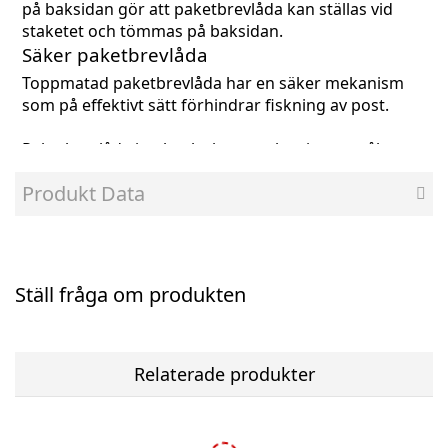
på baksidan gör att paketbrevlåda kan ställas vid
staketet och tömmas på baksidan.
Säker paketbrevlåda
Toppmatad paketbrevlåda har en säker mekanism
som på effektivt sätt förhindrar fiskning av post.
Paketbrevlåda i pulverlackerat galvaniserat stål.
Inklusive RUKO lås och 2 nycklar.
Produkt Data
Mått (HxBxD) 1050x380x230 mm
Postinkastets storlek (HxBxD) 155x320x290 mm
För stabilare markmontering rekommenderas
Sockel
Ställ fråga om produkten
8002
Monteringsinstruktion paketbrevlåda med sockel
8002
Relaterade produkter
2 års funktionsgaranti
12 års genomrostningsgaranti