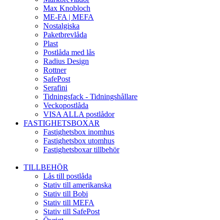
Max Knobloch
ME-FA | MEFA
Nostalgiska
Paketbrevlåda
Plast
Postlåda med lås
Radius Design
Rottner
SafePost
Serafini
Tidningsfack - Tidningshållare
Veckopostlåda
VISA ALLA postlådor
FASTIGHETSBOXAR
Fastighetsbox inomhus
Fastighetsbox utomhus
Fastighetsboxar tillbehör
TILLBEHÖR
Lås till postlåda
Stativ till amerikanska
Stativ till Bobi
Stativ till MEFA
Stativ till SafePost