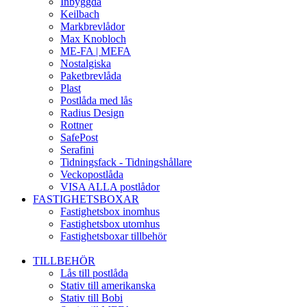
Inbyggda
Keilbach
Markbrevlådor
Max Knobloch
ME-FA | MEFA
Nostalgiska
Paketbrevlåda
Plast
Postlåda med lås
Radius Design
Rottner
SafePost
Serafini
Tidningsfack - Tidningshållare
Veckopostlåda
VISA ALLA postlådor
FASTIGHETSBOXAR
Fastighetsbox inomhus
Fastighetsbox utomhus
Fastighetsboxar tillbehör
TILLBEHÖR
Lås till postlåda
Stativ till amerikanska
Stativ till Bobi