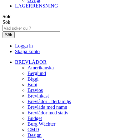
Övrigt
LAGERRENSNING
Sök
Sök
Sök
Logga in
Skapa konto
BREVLÅDOR
Amerikanska
Berglund
Biggi
Bobi
Bravios
Brevinkast
Brevlådor - flerfamiljs
Brevlåda med namn
Brevlådor med stativ
Budget
Burg Wächter
CMD
Design