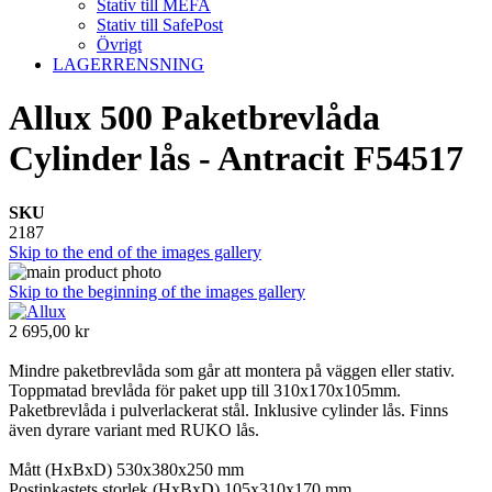
Stativ till MEFA
Stativ till SafePost
Övrigt
LAGERRENSNING
Allux 500 Paketbrevlåda
Cylinder lås - Antracit F54517
SKU
2187
Skip to the end of the images gallery
Skip to the beginning of the images gallery
2 695,00 kr
Mindre paketbrevlåda som går att montera på väggen eller stativ.
Toppmatad brevlåda för paket upp till 310x170x105mm.
Paketbrevlåda i pulverlackerat stål. Inklusive cylinder lås. Finns
även dyrare variant med RUKO lås.
Mått (HxBxD) 530x380x250 mm
Postinkastets storlek (HxBxD) 105x310x170 mm